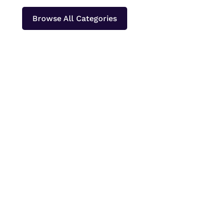
Browse All Categories
Papeda merupakan makanan pokok khas
Papua dan Maluku yang paling sering
dinikmati bersama ikan kuah kuning atau lauk
berkuah lainnya. Bagi orang yang baru
pertama kali mencobanya, tekstur papeda
yang bening, kenyal, dan lengket sering kali
menimbulkan pertanyaan....