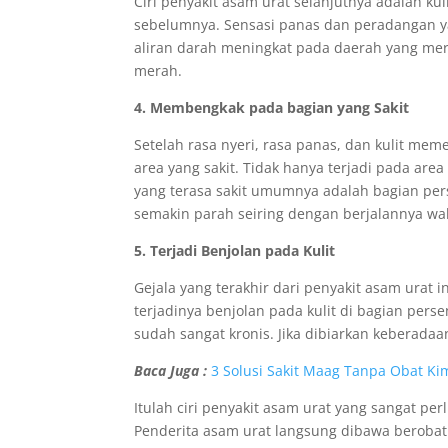
Ciri penyakit asam urat selanjutnya adalah k
sebelumnya. Sensasi panas dan peradangan ya
aliran darah meningkat pada daerah yang mer
merah.
4. Membengkak pada bagian yang Sakit
Setelah rasa nyeri, rasa panas, dan kulit me
area yang sakit. Tidak hanya terjadi pada ar
yang terasa sakit umumnya adalah bagian pe
semakin parah seiring dengan berjalannya wa
5. Terjadi Benjolan pada Kulit
Gejala yang terakhir dari penyakit asam urat i
terjadinya benjolan pada kulit di bagian per
sudah sangat kronis. Jika dibiarkan keberadaa
Baca Juga :
3 Solusi Sakit Maag Tanpa Obat K
Itulah ciri penyakit asam urat yang sangat pe
Penderita asam urat langsung dibawa beroba