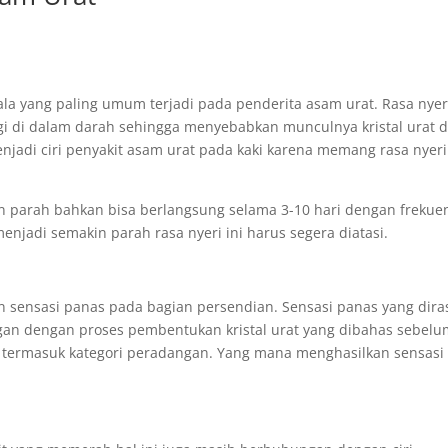
a yang paling umum terjadi pada penderita asam urat. Rasa nyeri
ggi di dalam darah sehingga menyebabkan munculnya kristal urat d
njadi ciri penyakit asam urat pada kaki karena memang rasa nyeri 
n parah bahkan bisa berlangsung selama 3-10 hari dengan frekue
njadi semakin parah rasa nyeri ini harus segera diatasi.
sensasi panas pada bagian persendian. Sensasi panas yang dira
gan dengan proses pembentukan kristal urat yang dibahas sebelu
ng termasuk kategori peradangan. Yang mana menghasilkan sensasi