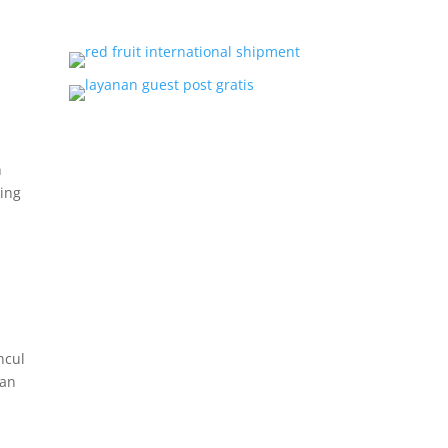
h
king
ncul
tan