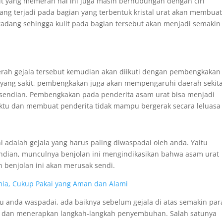
ulit yang memerah hal ini juga masih berhubungan dengan ciri
ng terjadi pada bagian yang terbentuk kristal urat akan membua
adang sehingga kulit pada bagian tersebut akan menjadi semakin
merah gejala tersebut kemudian akan diikuti dengan pembengkakan
ea yang sakit, pembengkakan juga akan mempengaruhi daerah sekit
rsendian. Pembengkakan pada penderita asam urat bisa menjadi
ktu dan membuat penderita tidak mampu bergerak secara leluasa 
ni adalah gejala yang harus paling diwaspadai oleh anda. Yaitu
sendian, munculnya benjolan ini mengindikasikan bahwa asam urat
n benjolan ini akan merusak sendi.
imia, Cukup Pakai yang Aman dan Alami
rlu anda waspadai, ada baiknya sebelum gejala di atas semakin par
t dan menerapkan langkah-langkah penyembuhan. Salah satunya