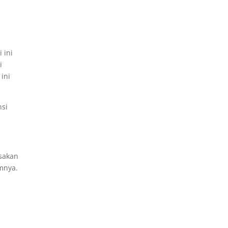
 ini
i
ini
nsi
sakan
mnya.