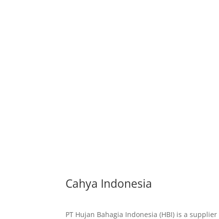
Papua dikenal sebagai salah satu wilayah 
terlihat dari adat istiadat maupun bentang
Cahya Indonesia
PT Hujan Bahagia Indonesia (HBI) is a supplier