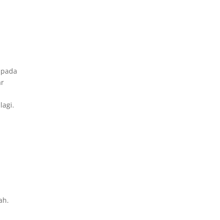
t
 pada
ar
lagi.
ah.