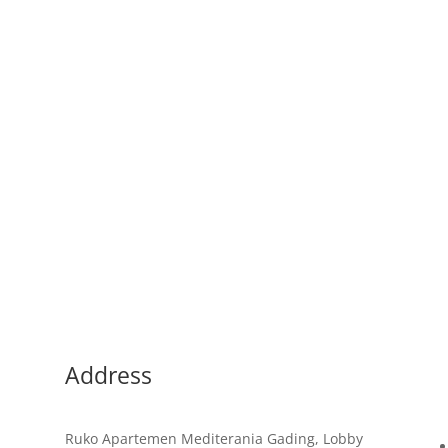
di Indonesia yang memiliki kekayaan alam dan budaya yang sanga
 alamnya, tetapi juga tercermin dalam kuliner tradisional yang ber
Address
Ruko Apartemen Mediterania Gading, Lobby