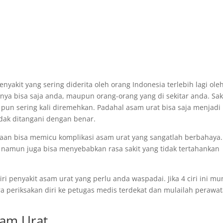
nyakit yang sering diderita oleh orang Indonesia terlebih lagi ole
anya bisa saja anda, maupun orang-orang yang di sekitar anda. Sa
 pun sering kali diremehkan. Padahal asam urat bisa saja menjadi
idak ditangani dengan benar.
maan bisa memicu komplikasi asam urat yang sangatlah berbahaya.
 namun juga bisa menyebabkan rasa sakit yang tidak tertahankan
ciri penyakit asam urat yang perlu anda waspadai. Jika 4 ciri ini mu
ra periksakan diri ke petugas medis terdekat dan mulailah perawa
sam Urat