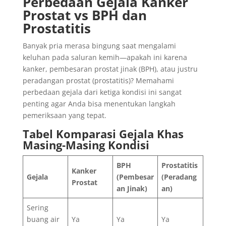
Perbedaan Gejala Kanker
Prostat vs BPH dan
Prostatitis
Banyak pria merasa bingung saat mengalami
keluhan pada saluran kemih—apakah ini karena
kanker, pembesaran prostat jinak (BPH), atau justru
peradangan prostat (prostatitis)? Memahami
perbedaan gejala dari ketiga kondisi ini sangat
penting agar Anda bisa menentukan langkah
pemeriksaan yang tepat.
Tabel Komparasi Gejala Khas
Masing-Masing Kondisi
BPH
Prostatitis
Kanker
Gejala
(Pembesar
(Peradang
Prostat
an Jinak)
an)
Sering
buang air
Ya
Ya
Ya