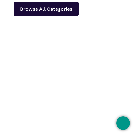
Browse All Categories
Papeda merupakan makanan pokok khas
Papua dan Maluku yang paling sering
dinikmati bersama ikan kuah kuning atau lauk
berkuah lainnya. Bagi orang yang baru
pertama kali mencobanya, tekstur papeda
yang bening, kenyal, dan lengket sering kali
menimbulkan pertanyaan....