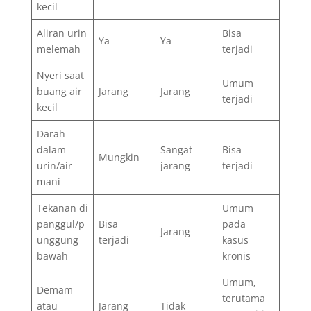
kecil
Aliran urin
Bisa
Ya
Ya
melemah
terjadi
Nyeri saat
Umum
buang air
Jarang
Jarang
terjadi
kecil
Darah
dalam
Sangat
Bisa
Mungkin
urin/air
jarang
terjadi
mani
Tekanan di
Umum
panggul/p
Bisa
pada
Jarang
unggung
terjadi
kasus
bawah
kronis
Umum,
Demam
terutama
atau
Jarang
Tidak