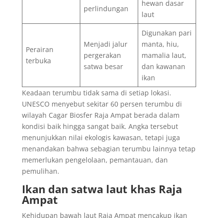
hewan dasar
perlindungan
laut
Digunakan pari
Menjadi jalur
manta, hiu,
Perairan
pergerakan
mamalia laut,
terbuka
satwa besar
dan kawanan
ikan
Keadaan terumbu tidak sama di setiap lokasi.
UNESCO menyebut sekitar 60 persen terumbu di
wilayah Cagar Biosfer Raja Ampat berada dalam
kondisi baik hingga sangat baik. Angka tersebut
menunjukkan nilai ekologis kawasan, tetapi juga
menandakan bahwa sebagian terumbu lainnya tetap
memerlukan pengelolaan, pemantauan, dan
pemulihan.
Ikan dan satwa laut khas Raja
Ampat
Kehidupan bawah laut Raja Ampat mencakup ikan