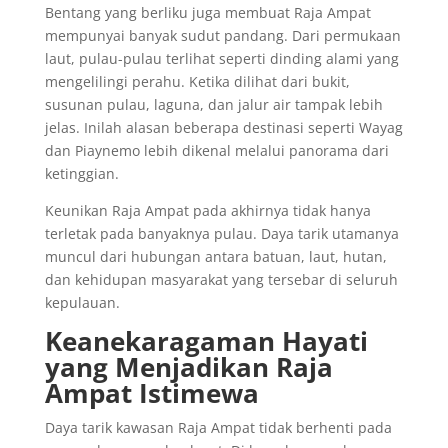
Bentang yang berliku juga membuat Raja Ampat
mempunyai banyak sudut pandang. Dari permukaan
laut, pulau-pulau terlihat seperti dinding alami yang
mengelilingi perahu. Ketika dilihat dari bukit,
susunan pulau, laguna, dan jalur air tampak lebih
jelas. Inilah alasan beberapa destinasi seperti Wayag
dan Piaynemo lebih dikenal melalui panorama dari
ketinggian.
Keunikan Raja Ampat pada akhirnya tidak hanya
terletak pada banyaknya pulau. Daya tarik utamanya
muncul dari hubungan antara batuan, laut, hutan,
dan kehidupan masyarakat yang tersebar di seluruh
kepulauan.
Keanekaragaman Hayati
yang Menjadikan Raja
Ampat Istimewa
Daya tarik kawasan Raja Ampat tidak berhenti pada