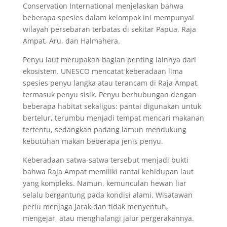
Conservation International menjelaskan bahwa
beberapa spesies dalam kelompok ini mempunyai
wilayah persebaran terbatas di sekitar Papua, Raja
Ampat, Aru, dan Halmahera.
Penyu laut merupakan bagian penting lainnya dari
ekosistem. UNESCO mencatat keberadaan lima
spesies penyu langka atau terancam di Raja Ampat,
termasuk penyu sisik. Penyu berhubungan dengan
beberapa habitat sekaligus: pantai digunakan untuk
bertelur, terumbu menjadi tempat mencari makanan
tertentu, sedangkan padang lamun mendukung
kebutuhan makan beberapa jenis penyu.
Keberadaan satwa-satwa tersebut menjadi bukti
bahwa Raja Ampat memiliki rantai kehidupan laut
yang kompleks. Namun, kemunculan hewan liar
selalu bergantung pada kondisi alami. Wisatawan
perlu menjaga jarak dan tidak menyentuh,
mengejar, atau menghalangi jalur pergerakannya.