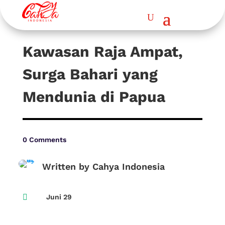
Kawasan Raja Ampat,
Surga Bahari yang
Mendunia di Papua
0 Comments
Written by Cahya Indonesia

Juni 29