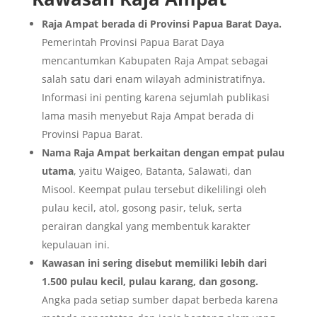
Raja Ampat berada di Provinsi Papua Barat Daya.
Pemerintah Provinsi Papua Barat Daya
mencantumkan Kabupaten Raja Ampat sebagai
salah satu dari enam wilayah administratifnya.
Informasi ini penting karena sejumlah publikasi
lama masih menyebut Raja Ampat berada di
Provinsi Papua Barat.
Nama Raja Ampat berkaitan dengan empat pulau
utama
, yaitu Waigeo, Batanta, Salawati, dan
Misool. Keempat pulau tersebut dikelilingi oleh
pulau kecil, atol, gosong pasir, teluk, serta
perairan dangkal yang membentuk karakter
kepulauan ini.
Kawasan ini sering disebut memiliki lebih dari
1.500 pulau kecil, pulau karang, dan gosong.
Angka pada setiap sumber dapat berbeda karena