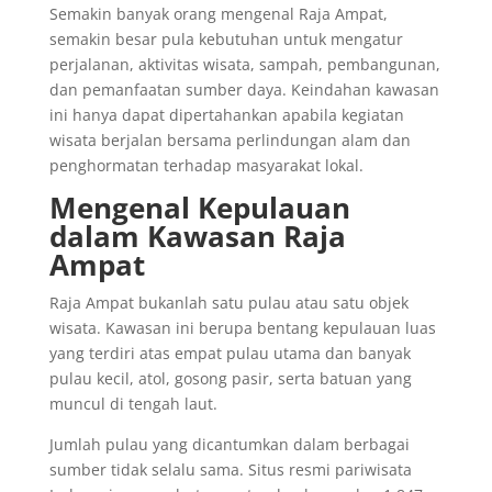
Semakin banyak orang mengenal Raja Ampat,
semakin besar pula kebutuhan untuk mengatur
perjalanan, aktivitas wisata, sampah, pembangunan,
dan pemanfaatan sumber daya. Keindahan kawasan
ini hanya dapat dipertahankan apabila kegiatan
wisata berjalan bersama perlindungan alam dan
penghormatan terhadap masyarakat lokal.
Mengenal Kepulauan
dalam Kawasan Raja
Ampat
Raja Ampat bukanlah satu pulau atau satu objek
wisata. Kawasan ini berupa bentang kepulauan luas
yang terdiri atas empat pulau utama dan banyak
pulau kecil, atol, gosong pasir, serta batuan yang
muncul di tengah laut.
Jumlah pulau yang dicantumkan dalam berbagai
sumber tidak selalu sama. Situs resmi pariwisata