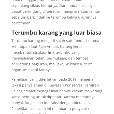
sepanjang siklus hidupnya. Ikan muda, misalnya,
dapat berlindung di perairan mangrove atau lamun
sebelum berpindah ke terumbu ketika ukurannya
bertambah.
Terumbu karang yang luar biasa
Terumbu karang menjadi salah satu fondasi utama
kehidupan laut Raja Ampat. Karang keras
membentuk struktur fisik terumbu yang
menyediakan celah, permukaan, dan tempat
berlindung bagi ikan, moluska, krustasea, serta
organisme kecil lainnya.
Penelitian yang diterbitkan pada 2019 mengenai
lokasi penyelaman di Kawasan Konservasi Perairan
Selat Dampier menegaskan bahwa komunitas karang
keras penting untuk dipantau karena mempunyai
banyak fungsi dan interaksi dengan biota lain.
Penelitian semacam ini membantu pengelola