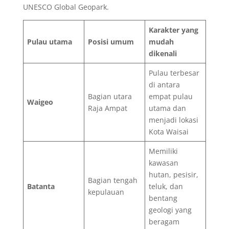
UNESCO Global Geopark.
Karakter yang
Pulau utama
Posisi umum
mudah
dikenali
Pulau terbesar
di antara
Bagian utara
empat pulau
Waigeo
Raja Ampat
utama dan
menjadi lokasi
Kota Waisai
Memiliki
kawasan
hutan, pesisir,
Bagian tengah
Batanta
teluk, dan
kepulauan
bentang
geologi yang
beragam