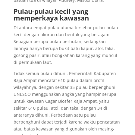
batuan tua di wilayah Aduwey, Misool Utara.
Pulau-pulau kecil yang
memperkaya kawasan
Di antara empat pulau utama tersebar pulau-pulau
kecil dengan ukuran dan bentuk yang beragam.
Sebagian berupa pulau berhutan, sedangkan
lainnya hanya berupa bukit batu kapur, atol, taka,
gosong pasir, atau bongkahan karang yang muncul
di permukaan laut.
Tidak semua pulau dihuni. Pemerintah Kabupaten
Raja Ampat mencatat 610 pulau dalam profil
wilayahnya, dengan sekitar 35 pulau berpenghuni.
UNESCO menggunakan angka yang hampir serupa
untuk kawasan Cagar Biosfer Raja Ampat, yaitu
sekitar 610 pulau, atol, dan taka, dengan 34 di
antaranya dihuni. Perbedaan satu pulau
berpenghuni dapat terjadi karena waktu pencatatan
atau batas kawasan yang digunakan oleh masing-