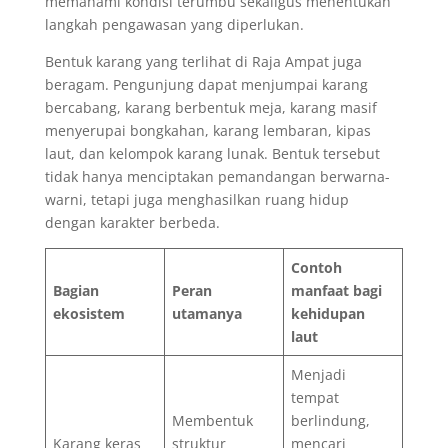
memahami kondisi terumbu sekaligus menentukan
langkah pengawasan yang diperlukan.
Bentuk karang yang terlihat di Raja Ampat juga
beragam. Pengunjung dapat menjumpai karang
bercabang, karang berbentuk meja, karang masif
menyerupai bongkahan, karang lembaran, kipas
laut, dan kelompok karang lunak. Bentuk tersebut
tidak hanya menciptakan pemandangan berwarna-
warni, tetapi juga menghasilkan ruang hidup
dengan karakter berbeda.
Contoh
Bagian
Peran
manfaat bagi
ekosistem
utamanya
kehidupan
laut
Menjadi
tempat
Membentuk
berlindung,
Karang keras
struktur
mencari