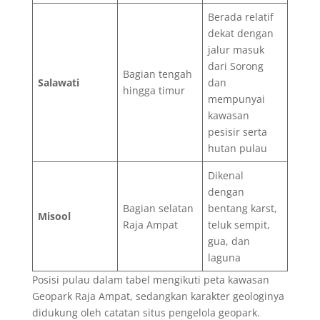
Berada relatif
dekat dengan
jalur masuk
dari Sorong
Bagian tengah
Salawati
dan
hingga timur
mempunyai
kawasan
pesisir serta
hutan pulau
Dikenal
dengan
Bagian selatan
bentang karst,
Misool
Raja Ampat
teluk sempit,
gua, dan
laguna
Posisi pulau dalam tabel mengikuti peta kawasan
Geopark Raja Ampat, sedangkan karakter geologinya
didukung oleh catatan situs pengelola geopark.