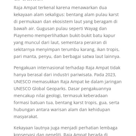
Raja Ampat terkenal karena menawarkan dua
kekayaan alam sekaligus: bentang alam pulau karst
di permukaan dan ekosistem laut yang beragam di
bawah air. Gugusan pulau seperti Wayag dan
Piaynemo memperlihatkan bukit-bukit batu kapur
yang muncul dari laut, sementara perairan di
sekitarnya menyimpan terumbu karang, ikan tropis,
pari manta, penyu, dan berbagai satwa laut lainnya.
Pengakuan internasional terhadap Raja Ampat tidak
hanya berasal dari industri pariwisata. Pada 2023,
UNESCO memasukkan Raja Ampat ke dalam jaringan
UNESCO Global Geoparks. Dasar pengakuannya
mencakup nilai geologi, termasuk keberadaan
formasi batuan tua, bentang karst tropis, gua, serta
hubungan antara warisan alam dan kehidupan
masyarakat.
Kekayaan lautnya juga menjadi perhatian lembaga
konservasi dan peneliti. Raja Ampat berada di