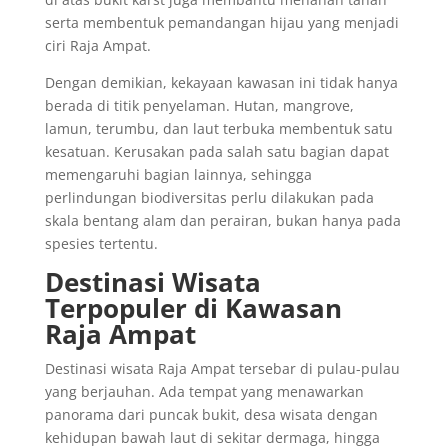
serta membentuk pemandangan hijau yang menjadi
ciri Raja Ampat.
Dengan demikian, kekayaan kawasan ini tidak hanya
berada di titik penyelaman. Hutan, mangrove,
lamun, terumbu, dan laut terbuka membentuk satu
kesatuan. Kerusakan pada salah satu bagian dapat
memengaruhi bagian lainnya, sehingga
perlindungan biodiversitas perlu dilakukan pada
skala bentang alam dan perairan, bukan hanya pada
spesies tertentu.
Destinasi Wisata
Terpopuler di Kawasan
Raja Ampat
Destinasi wisata Raja Ampat tersebar di pulau-pulau
yang berjauhan. Ada tempat yang menawarkan
panorama dari puncak bukit, desa wisata dengan
kehidupan bawah laut di sekitar dermaga, hingga