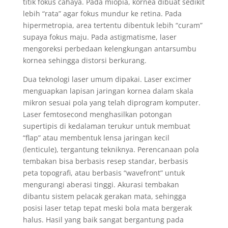
titik fokus cahaya. Pada miopia, kornea dibuat sedikit
lebih “rata” agar fokus mundur ke retina. Pada
hipermetropia, area tertentu dibentuk lebih “curam”
supaya fokus maju. Pada astigmatisme, laser
mengoreksi perbedaan kelengkungan antarsumbu
kornea sehingga distorsi berkurang.
Dua teknologi laser umum dipakai. Laser excimer
menguapkan lapisan jaringan kornea dalam skala
mikron sesuai pola yang telah diprogram komputer.
Laser femtosecond menghasilkan potongan
supertipis di kedalaman terukur untuk membuat
“flap” atau membentuk lensa jaringan kecil
(lenticule), tergantung tekniknya. Perencanaan pola
tembakan bisa berbasis resep standar, berbasis
peta topografi, atau berbasis “wavefront” untuk
mengurangi aberasi tinggi. Akurasi tembakan
dibantu sistem pelacak gerakan mata, sehingga
posisi laser tetap tepat meski bola mata bergerak
halus. Hasil yang baik sangat bergantung pada