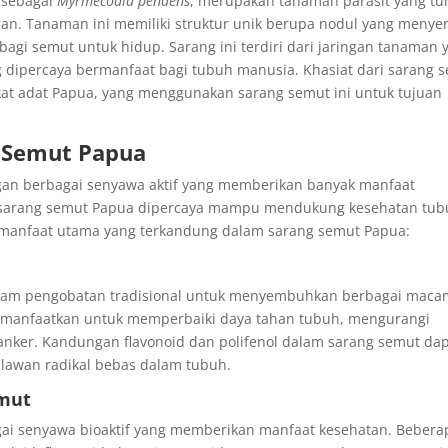
a sebagai
Myrmecodia pendens
, merupakan tanaman parasit yang t
an. Tanaman ini memiliki struktur unik berupa nodul yang menye
bagi semut untuk hidup. Sarang ini terdiri dari jaringan tanaman 
g dipercaya bermanfaat bagi tubuh manusia. Khasiat dari sarang 
akat adat Papua, yang menggunakan sarang semut ini untuk tujuan
g Semut Papua
an berbagai senyawa aktif yang memberikan banyak manfaat
, sarang semut Papua dipercaya mampu mendukung kesehatan tu
a manfaat utama yang terkandung dalam sarang semut Papua:
alam pengobatan tradisional untuk menyembuhkan berbagai maca
 dimanfaatkan untuk memperbaiki daya tahan tubuh, mengurangi
ker. Kandungan flavonoid dan polifenol dalam sarang semut da
awan radikal bebas dalam tubuh.
emut
gai senyawa bioaktif yang memberikan manfaat kesehatan. Bebera