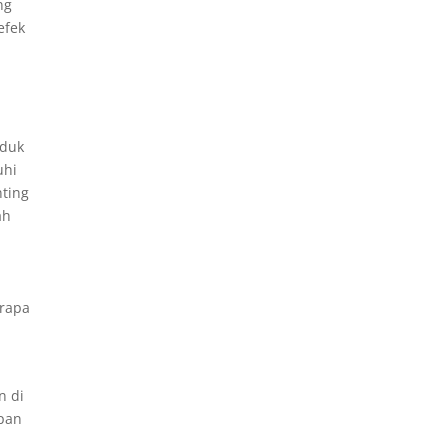
ng
efek
oduk
uhi
nting
ah
erapa
n di
pan