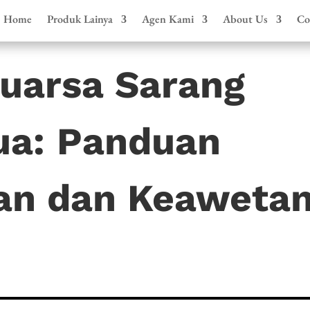
Home
Produk Lainya
Agen Kami
About Us
Co
uarsa Sarang
ua: Panduan
an dan Keaweta