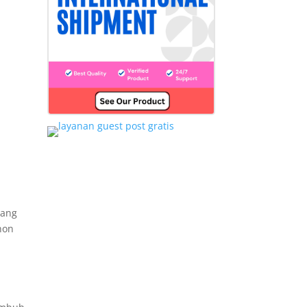
yang
hon