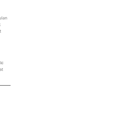
ulan
k
t
.
ki
at