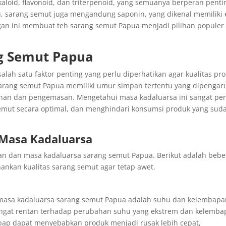
aloid, flavonoid, dan triterpenoid, yang semuanya berperan penti
, sarang semut juga mengandung saponin, yang dikenal memiliki 
gan ini membuat teh sarang semut Papua menjadi pilihan populer
g Semut Papua
lah satu faktor penting yang perlu diperhatikan agar kualitas pr
, sarang semut Papua memiliki umur simpan tertentu yang dipengar
anan dan pengemasan. Mengetahui masa kadaluarsa ini sangat pe
semut secara optimal, dan menghindari konsumsi produk yang sud
Masa Kadaluarsa
n dan masa kadaluarsa sarang semut Papua. Berikut adalah beb
ankan kualitas sarang semut agar tetap awet.
masa kadaluarsa sarang semut Papua adalah suhu dan kelembapa
ngat rentan terhadap perubahan suhu yang ekstrem dan kelemba
mbap dapat menyebabkan produk menjadi rusak lebih cepat,