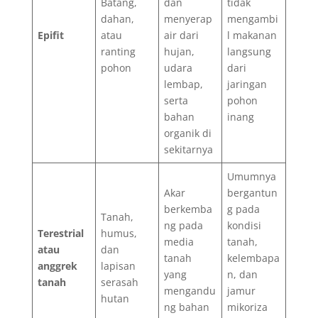
Batang,
dan
tidak
dahan,
menyerap
mengambi
Epifit
atau
air dari
l makanan
ranting
hujan,
langsung
pohon
udara
dari
lembap,
jaringan
serta
pohon
bahan
inang
organik di
sekitarnya
Umumnya
Akar
bergantun
berkemba
g pada
Tanah,
ng pada
kondisi
Terestrial
humus,
media
tanah,
atau
dan
tanah
kelembapa
anggrek
lapisan
yang
n, dan
tanah
serasah
mengandu
jamur
hutan
ng bahan
mikoriza