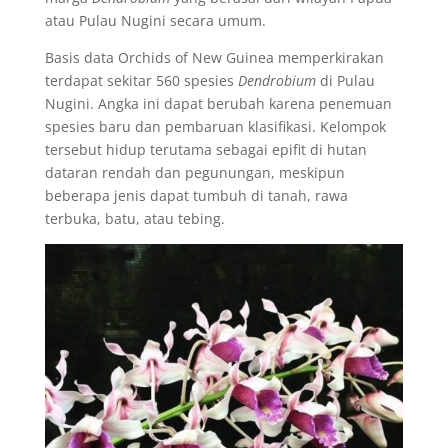
atau Pulau Nugini secara umum.
Basis data Orchids of New Guinea memperkirakan
terdapat sekitar 560 spesies
Dendrobium
di Pulau
Nugini. Angka ini dapat berubah karena penemuan
spesies baru dan pembaruan klasifikasi. Kelompok
tersebut hidup terutama sebagai epifit di hutan
dataran rendah dan pegunungan, meskipun
beberapa jenis dapat tumbuh di tanah, rawa
terbuka, batu, atau tebing.