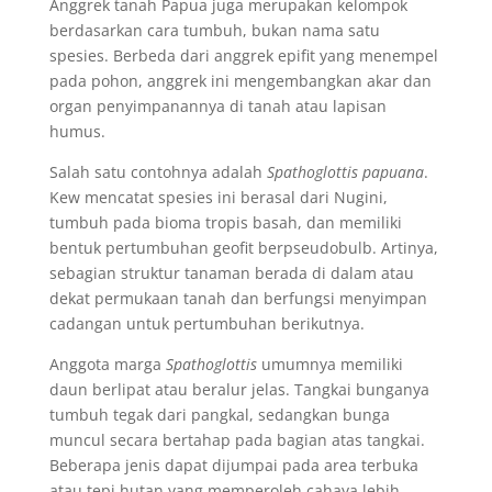
Anggrek tanah Papua juga merupakan kelompok
berdasarkan cara tumbuh, bukan nama satu
spesies. Berbeda dari anggrek epifit yang menempel
pada pohon, anggrek ini mengembangkan akar dan
organ penyimpanannya di tanah atau lapisan
humus.
Salah satu contohnya adalah
Spathoglottis papuana
.
Kew mencatat spesies ini berasal dari Nugini,
tumbuh pada bioma tropis basah, dan memiliki
bentuk pertumbuhan geofit berpseudobulb. Artinya,
sebagian struktur tanaman berada di dalam atau
dekat permukaan tanah dan berfungsi menyimpan
cadangan untuk pertumbuhan berikutnya.
Anggota marga
Spathoglottis
umumnya memiliki
daun berlipat atau beralur jelas. Tangkai bunganya
tumbuh tegak dari pangkal, sedangkan bunga
muncul secara bertahap pada bagian atas tangkai.
Beberapa jenis dapat dijumpai pada area terbuka
atau tepi hutan yang memperoleh cahaya lebih