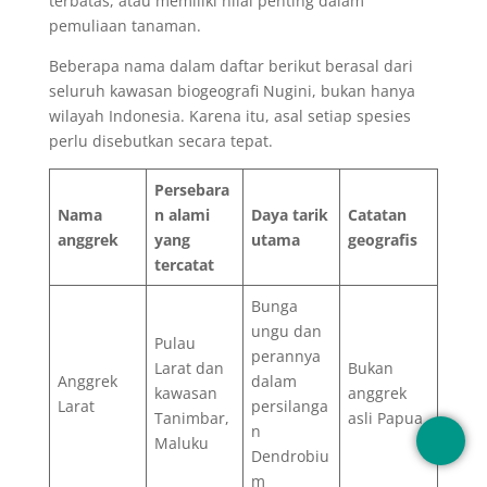
terbatas, atau memiliki nilai penting dalam
pemuliaan tanaman.
Beberapa nama dalam daftar berikut berasal dari
seluruh kawasan biogeografi Nugini, bukan hanya
wilayah Indonesia. Karena itu, asal setiap spesies
perlu disebutkan secara tepat.
Persebara
Nama
n alami
Daya tarik
Catatan
anggrek
yang
utama
geografis
tercatat
Bunga
ungu dan
Pulau
perannya
Larat dan
Bukan
Anggrek
dalam
kawasan
anggrek
Larat
persilanga
Tanimbar,
asli Papua
n
Maluku
Dendrobiu
m