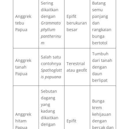
Sering
Batang
dikaitkan
semu
Anggrek
dengan
Epifit
panjang
tebu
Grammato
berukuran
dan
Papua
phyllum
besar
rangkaian
pantherinu
bunga
m
bertotol
Tumbuh
Salah satu
Anggrek
dari tanah
contohnya
Terestrial
tanah
dengan
Spathoglott
atau geofit
Papua
daun
is papuana
berlipat
Sebutan
dagang
Bunga
yang
krem
kadang
Anggrek
kehijauan
dikaitkan
hitam
Epifit
dengan
dengan
Papua
bercak dan