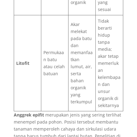
organik
yang
sesuai
Tidak
Akar
berarti
melekat
hidup
pada batu
tanpa
dan
media;
Permukaa
memanfaa
akar tetap
n batu
tkan
Litofit
memerluk
atau celah
lumut, air,
an
batuan
serta
kelembapa
bahan
n dan
organik
unsur
yang
organik di
terkumpul
sekitarnya
Anggrek epifit
merupakan jenis yang sering terlihat
menempel pada pohon. Posisi tersebut membantu
tanaman memperoleh cahaya dan sirkulasi udara
tanpa harus tumbuh dari lantai hutan. Penelitian di