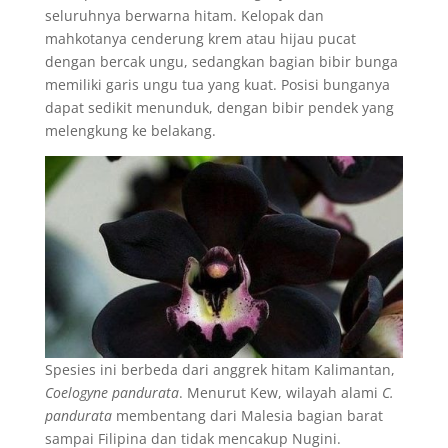
seluruhnya berwarna hitam. Kelopak dan
mahkotanya cenderung krem atau hijau pucat
dengan bercak ungu, sedangkan bagian bibir bunga
memiliki garis ungu tua yang kuat. Posisi bunganya
dapat sedikit menunduk, dengan bibir pendek yang
melengkung ke belakang.
Spesies ini berbeda dari anggrek hitam Kalimantan,
Coelogyne pandurata
. Menurut Kew, wilayah alami
C.
pandurata
membentang dari Malesia bagian barat
sampai Filipina dan tidak mencakup Nugini.