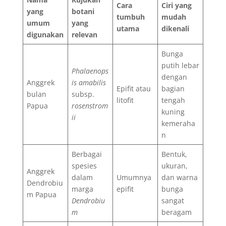
Cara
Ciri yang
yang
botani
tumbuh
mudah
umum
yang
utama
dikenali
digunakan
relevan
Bunga
putih lebar
Phalaenops
dengan
Anggrek
is amabilis
Epifit atau
bagian
bulan
subsp.
litofit
tengah
Papua
rosenstrom
kuning
ii
kemeraha
n
Berbagai
Bentuk,
spesies
ukuran,
Anggrek
dalam
Umumnya
dan warna
Dendrobiu
marga
epifit
bunga
m Papua
Dendrobiu
sangat
m
beragam