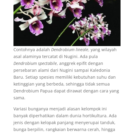
Contohnya adalah
Dendrobium lineale
, yang wilayah
asal alaminya tercatat di Nugini. Ada pula
Dendrobium spectabile
, anggrek epifit dengan
persebaran alami dari Nugini sampai Kaledonia
Baru. Setiap spesies memiliki kebutuhan suhu dan
ketinggian yang berbeda, sehingga tidak semua
Dendrobium Papua dapat dirawat dengan cara yang
sama.
Variasi bunganya menjadi alasan kelompok ini
banyak diperhatikan dalam dunia hortikultura. Ada
jenis dengan kelopak panjang menyerupai tanduk,
bunga berpilin, rangkaian berwarna cerah, hingga