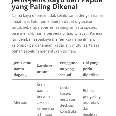
yang Paling Dikenal
Nama kayu di pasar tidak selalu sama dengan nama
ilmiahnya. Satu nama daerah dapat digunakan
untuk beberapa spesies, sedangkan satu spesies
bisa memiliki nama berbeda di tiap wilayah. Karena
itu, pembeli sebaiknya memeriksa nama ilmiah,
kelompok perdagangan, kadar air, mutu, serta asal
bahan sebelum menentukan pilihan.
Jenis atau
Pengguna
Hal yang
Karakter
nama
an yang
perlu
umum
dagang
sesuai
diperiksa
Keras,
Lantai,
padat,
Bobot,
kusen,
berwarna
pengering
jembatan,
Merbau
cokelat
an, retak,
decking,
kemeraha
dan
konstruksi
n hingga
legalitas