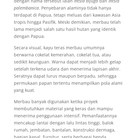
dengan nama tersebut ialah
Intsia bijuga
dan
Intsia
palembanica
. Penyebaran alaminya tidak hanya
terdapat di Papua, tetapi meluas dari kawasan Asia
tropis hingga Pasifik. Meski demikian, merbau telah
lama menjadi salah satu hasil hutan yang identik
dengan Papua.
Secara visual, kayu teras merbau umumnya
berwarna cokelat kemerahan, cokelat tua, atau
sedikit keunguan. Warna dapat menjadi lebih gelap
setelah terkena udara dan menerima lapisan akhir.
Seratnya dapat lurus maupun berpadu, sehingga
permukaan papan tertentu menampilkan pola alami
yang kuat.
Merbau banyak digunakan ketika proyek
membutuhkan material yang keras dan mampu
menerima penggunaan intensif. Pemanfaatannya
mencakup lantai dengan lalu lintas tinggi, balok
rumah, jembatan, bantalan, konstruksi dermaga,
bagian kapal, furnitur, serta berbagai benda