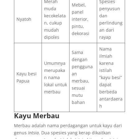
Merah
Spesies
Mebel,
muda
penyusun
panel
kecokelata
dan
Nyatoh
interior,
n, cukup
perlindung
pintu,
mudah
an dari
dekorasi
dipoles
rayap
Nama
Sama
ilmiah
dengan
Umumnya
karena
pengguna
merupaka
istilah
Kayu besi
an
n nama
“kayu besi”
Papua
merbau,
lokal untuk
dapat
sesuai
merbau
berbeda
mutu
antardaera
bahan
h
Kayu Merbau
Merbau adalah nama perdagangan untuk kayu dari
genus
Intsia
. Dua spesies yang kerap dikaitkan