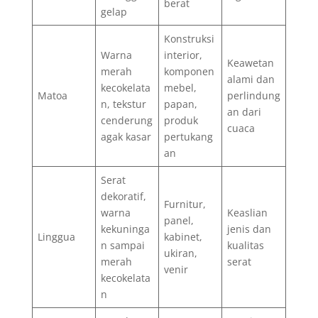
berat
gelap
Konstruksi
Warna
interior,
Keawetan
merah
komponen
alami dan
kecokelata
mebel,
Matoa
perlindung
n, tekstur
papan,
an dari
cenderung
produk
cuaca
agak kasar
pertukang
an
Serat
dekoratif,
Furnitur,
warna
Keaslian
panel,
kekuninga
jenis dan
Linggua
kabinet,
n sampai
kualitas
ukiran,
merah
serat
venir
kecokelata
n