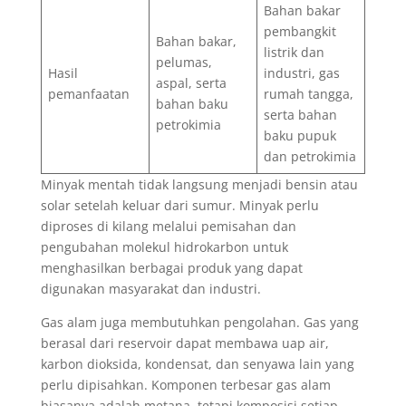
Bahan bakar
pembangkit
Bahan bakar,
listrik dan
pelumas,
Hasil
industri, gas
aspal, serta
pemanfaatan
rumah tangga,
bahan baku
serta bahan
petrokimia
baku pupuk
dan petrokimia
Minyak mentah tidak langsung menjadi bensin atau
solar setelah keluar dari sumur. Minyak perlu
diproses di kilang melalui pemisahan dan
pengubahan molekul hidrokarbon untuk
menghasilkan berbagai produk yang dapat
digunakan masyarakat dan industri.
Gas alam juga membutuhkan pengolahan. Gas yang
berasal dari reservoir dapat membawa uap air,
karbon dioksida, kondensat, dan senyawa lain yang
perlu dipisahkan. Komponen terbesar gas alam
biasanya adalah metana, tetapi komposisi setiap