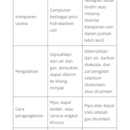
Sebagian besar
terdiri atas
Campuran
metana,
Komponen
berbagai jenis
disertai
utama
hidrokarbon
komponen lain
cair
dalam jumlah
lebih kecil
Dibersihkan
Dipisahkan
dari air, karbon
dari air dan
dioksida, dan
gas, kemudian
Pengolahan
zat pengotor
dapat dikirim
sebelum
ke kilang
disalurkan
minyak
atau dicairkan
Pipa, kapal
Pipa atau kapal
Cara
tanker, atau
LNG setelah
pengangkutan
sarana angkut
gas dicairkan
khusus