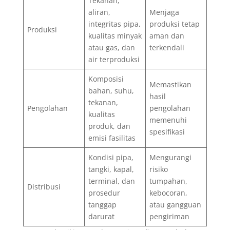
Tekanan,
aliran,
Menjaga
integritas pipa,
produksi tetap
Produksi
kualitas minyak
aman dan
atau gas, dan
terkendali
air terproduksi
Komposisi
Memastikan
bahan, suhu,
hasil
tekanan,
Pengolahan
pengolahan
kualitas
memenuhi
produk, dan
spesifikasi
emisi fasilitas
Kondisi pipa,
Mengurangi
tangki, kapal,
risiko
terminal, dan
tumpahan,
Distribusi
prosedur
kebocoran,
tanggap
atau gangguan
darurat
pengiriman