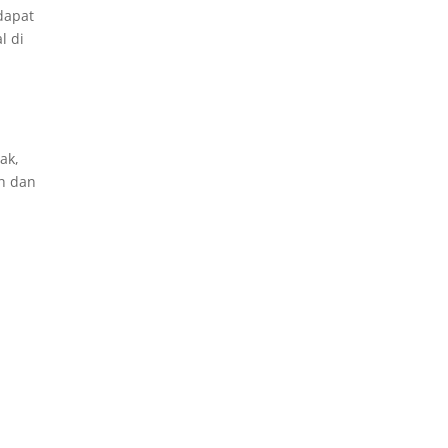
dapat
l di
ak,
ah dan