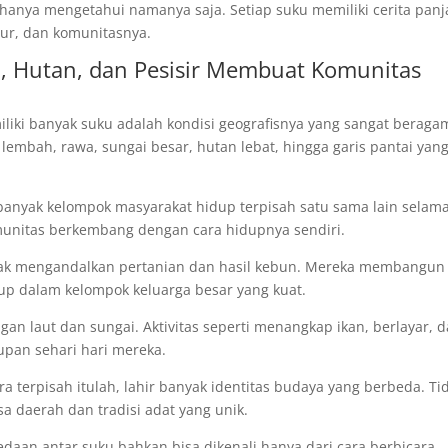
 hanya mengetahui namanya saja. Setiap suku memiliki cerita pan
ur, dan komunitasnya.
, Hutan, dan Pesisir Membuat Komunitas
iki banyak suku adalah kondisi geografisnya yang sangat beraga
 lembah, rawa, sungai besar, hutan lebat, hingga garis pantai yan
anyak kelompok masyarakat hidup terpisah satu sama lain selam
omunitas berkembang dengan cara hidupnya sendiri.
yak mengandalkan pertanian dan hasil kebun. Mereka membangun
up dalam kelompok keluarga besar yang kuat.
gan laut dan sungai. Aktivitas seperti menangkap ikan, berlayar, 
upan sehari hari mereka.
terpisah itulah, lahir banyak identitas budaya yang berbeda. Ti
a daerah dan tradisi adat yang unik.
edaan antar suku bahkan bisa dikenali hanya dari cara berbicara,