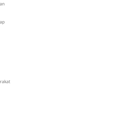
ian
iap
rakat