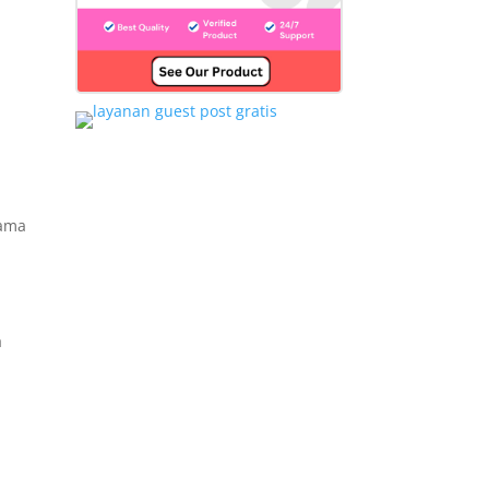
nama
a