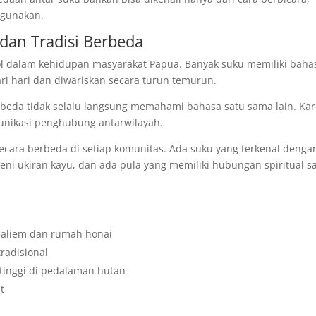
igunakan.
dan Tradisi Berbeda
jol dalam kehidupan masyarakat Papua. Banyak suku memiliki baha
ri hari dan diwariskan secara turun temurun.
rbeda tidak selalu langsung memahami bahasa satu sama lain. Ka
munikasi penghubung antarwilayah.
secara berbeda di setiap komunitas. Ada suku yang terkenal denga
seni ukiran kayu, dan ada pula yang memiliki hubungan spiritual s
Baliem dan rumah honai
tradisional
tinggi di pedalaman hutan
t