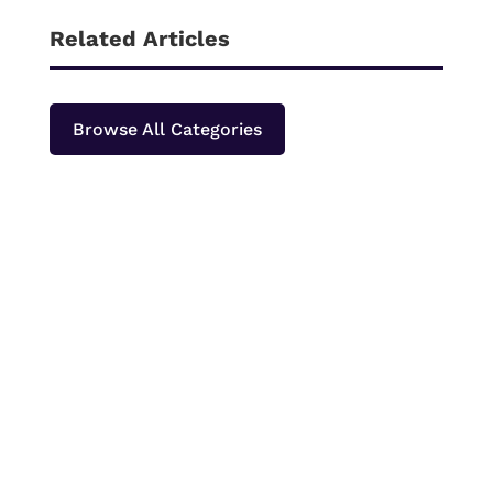
Related Articles
Browse All Categories
Papeda merupakan makanan pokok khas
Papua dan Maluku yang paling sering
dinikmati bersama ikan kuah kuning atau lauk
berkuah lainnya. Bagi orang yang baru