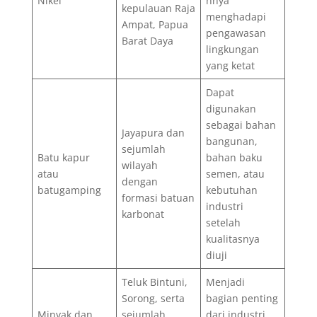
Nikel
nnya
kepulauan Raja
menghadapi
Ampat, Papua
pengawasan
Barat Daya
lingkungan
yang ketat
Dapat
digunakan
sebagai bahan
Jayapura dan
bangunan,
sejumlah
Batu kapur
bahan baku
wilayah
atau
semen, atau
dengan
batugamping
kebutuhan
formasi batuan
industri
karbonat
setelah
kualitasnya
diuji
Teluk Bintuni,
Menjadi
Sorong, serta
bagian penting
Minyak dan
sejumlah
dari industri