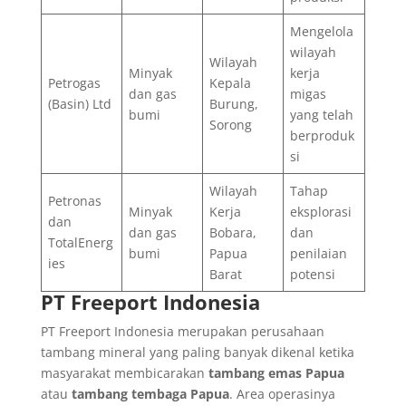
Mengelola
wilayah
Wilayah
Minyak
kerja
Petrogas
Kepala
dan gas
migas
(Basin) Ltd
Burung,
bumi
yang telah
Sorong
berproduk
si
Wilayah
Tahap
Petronas
Minyak
Kerja
eksplorasi
dan
dan gas
Bobara,
dan
TotalEnerg
bumi
Papua
penilaian
ies
Barat
potensi
PT Freeport Indonesia
PT Freeport Indonesia merupakan perusahaan
tambang mineral yang paling banyak dikenal ketika
masyarakat membicarakan
tambang emas Papua
atau
tambang tembaga Papua
. Area operasinya