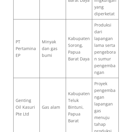
Barat Daya
lingkungan
yang
diperketat
Produksi
dari
Kabupaten
lapangan
PT
Minyak
Sorong,
lama serta
Pertamina
dan gas
Papua
pengebora
EP
bumi
Barat Daya
n sumur
pengemba
ngan
Proyek
pengemba
Kabupaten
ngan
Genting
Teluk
lapangan
Oil Kasuri
Gas alam
Bintuni,
gas
Pte Ltd
Papua
menuju
Barat
tahap
produksi