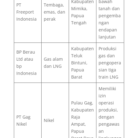
Kabupaten
bawah
PT
Tembaga,
Mimika,
tanah dan
Freeport
emas, dan
Papua
pengemba
Indonesia
perak
Tengah
ngan
endapan
lanjutan
Kabupaten
Produksi
BP Berau
Teluk
gas dan
Ltd atau
Gas alam
Bintuni,
pengopera
bp
dan LNG
Papua
sian tiga
Indonesia
Barat
train LNG
Memiliki
izin
Pulau Gag,
operasi
Kabupaten
produksi,
PT Gag
Raja
dengan
Nikel
Nikel
Ampat,
pengawas
Papua
an