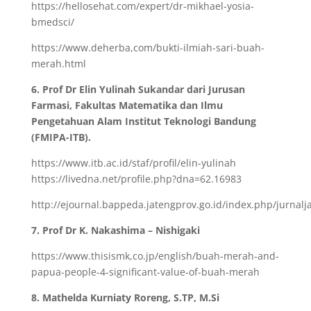
https://hellosehat.com/expert/dr-mikhael-yosia-
bmedsci/
https://www.deherba,com/bukti-ilmiah-sari-buah-
merah.html
6. Prof Dr Elin Yulinah Sukandar dari Jurusan
Farmasi, Fakultas Matematika dan Ilmu
Pengetahuan Alam Institut Teknologi Bandung
(FMIPA-ITB).
https://www.itb.ac.id/staf/profil/elin-yulinah
https://livedna.net/profile.php?dna=62.16983
http://ejournal.bappeda.jatengprov.go.id/index.php/jurnalj
7. Prof Dr K. Nakashima – Nishigaki
https://www.thisismk,co.jp/english/buah-merah-and-
papua-people-4-significant-value-of-buah-merah
8. Mathelda Kurniaty Roreng, S.TP, M.Si