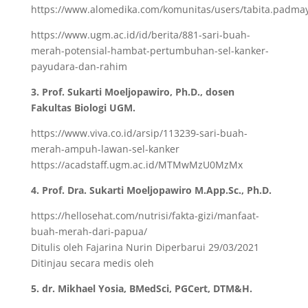
https://www.alomedika.com/komunitas/users/tabita.padmay
https://www.ugm.ac.id/id/berita/881-sari-buah-
merah-potensial-hambat-pertumbuhan-sel-kanker-
payudara-dan-rahim
3. Prof. Sukarti Moeljopawiro, Ph.D., dosen
Fakultas Biologi UGM.
https://www.viva.co.id/arsip/113239-sari-buah-
merah-ampuh-lawan-sel-kanker
https://acadstaff.ugm.ac.id/MTMwMzU0MzMx
4. Prof. Dra. Sukarti Moeljopawiro M.App.Sc., Ph.D.
https://hellosehat.com/nutrisi/fakta-gizi/manfaat-
buah-merah-dari-papua/
Ditulis oleh Fajarina Nurin Diperbarui 29/03/2021
Ditinjau secara medis oleh
5. dr. Mikhael Yosia, BMedSci, PGCert, DTM&H.