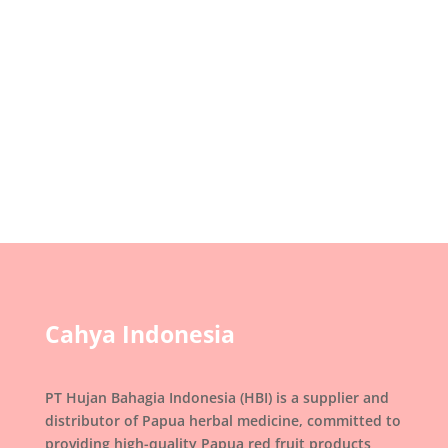
tersebut tidak hanya terlihat dari adat istiadat
maupun bentang alamnya, tetapi juga
tercermin dalam kuliner tradisional yang
berkembang di...
Cahya Indonesia
PT Hujan Bahagia Indonesia (HBI) is a supplier and
distributor of Papua herbal medicine, committed to
providing high-quality Papua red fruit products