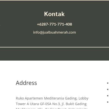
Kontak
.
+6287-771-771-408
info@jualbuahmerah.com
Address
Ruko Apartemen Mediterania Gading, Lobby
Tower A Utara GF-05A No.3, Jl. Bukit Gading