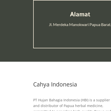
Alamat
Jl. Merdeka Manokwari Papua Barat
Cahya Indonesia
PT Hujan Bahagia Indonesia (HBI) is a supplier
and distributor of Papua herbal medicine,