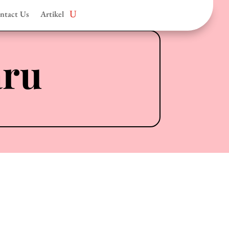
ntact Us
Artikel
aru