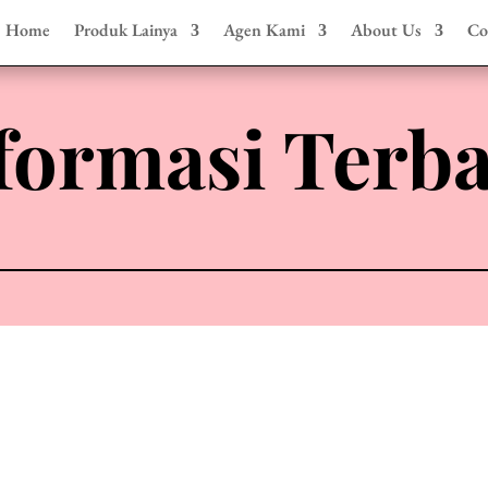
Home
Produk Lainya
Agen Kami
About Us
Co
formasi Terb