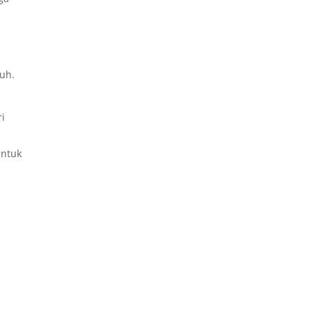
uh.
ri
untuk