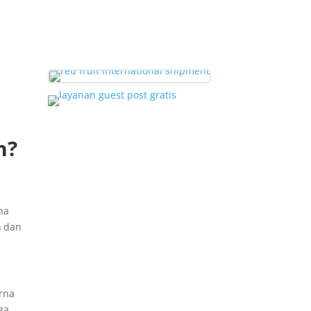
n?
na
a
dan
arna
ga