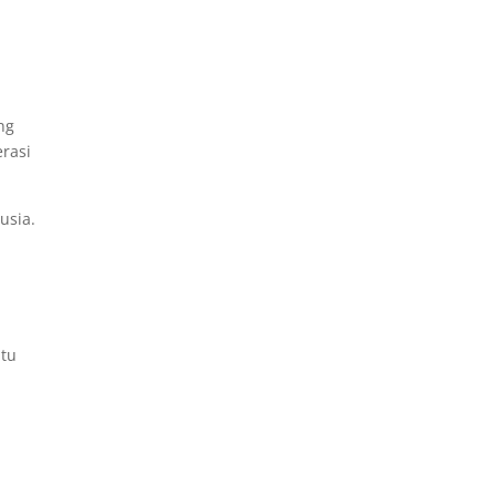
ng
rasi
usia.
ntu