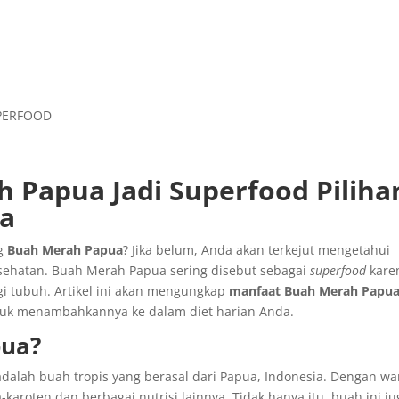
Papua Jadi Superfood Piliha
a
ng
Buah Merah Papua
? Jika belum, Anda akan terkejut mengetahui
esehatan. Buah Merah Papua sering disebut sebagai
superfood
kare
gi tubuh. Artikel ini akan mengungkap
manfaat Buah Merah Papu
k menambahkannya ke dalam diet harian Anda.
pua?
 adalah buah tropis yang berasal dari Papua, Indonesia. Dengan w
karoten dan berbagai nutrisi lainnya. Tidak hanya itu, buah ini ju