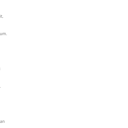
t,
mum.
i
.
kan