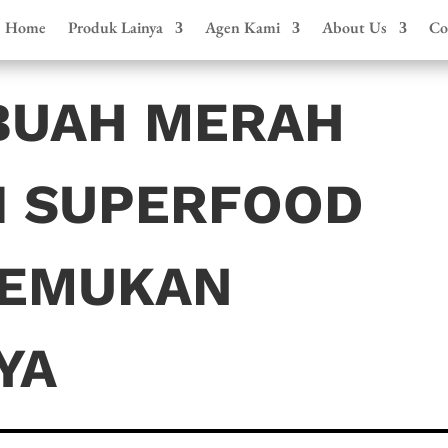
Home
Produk Lainya
Agen Kami
About Us
Co
BUAH MERAH
I SUPERFOOD
TEMUKAN
YA