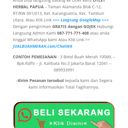
Anda bisa langsung datang ke Otlet kami
OTLET
HERBAL PAPUA
– Taman Alamanda Blok C-12,
RT/RW 001/013, Kel. Karangsatria, Kec. Tambun
Utara. Atau Klik Link
>>> Langsung GoogleMap <<<
Dengan pengiriman
GRATIS dengan GOJEK
Hubungi
Langsung Admin Kami
087-771-771-408
atau anda
tinggal WhatsApp kami Atau Klik Link >>
JUALBUAHMERAH.com/ChatWA
CONTOH PEMESANAN
: 3 Botol Buah Merah 100ML –
Bpk.Rafhi – Jl. Kalibata No.3 Jakarta Barat 12041 –
089933991
–
Kirim Pesanan tersebut
kepada kami dan Segera
kami informasikan Total Tagihannya.