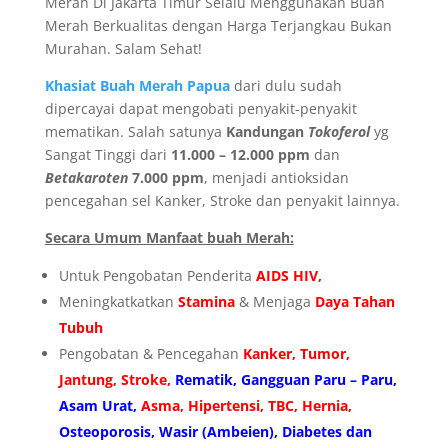
Merah Di Jakarta Timur Selalu Menggunakan Buah
Merah Berkualitas dengan Harga Terjangkau Bukan
Murahan. Salam Sehat!
Khasiat Buah Merah Papua
dari dulu sudah
dipercayai dapat mengobati penyakit-penyakit
mematikan. Salah satunya
Kandungan
Tokoferol
yg
Sangat Tinggi dari
11.000 – 12.000 ppm
dan
Betakaroten
7.000 ppm
, menjadi antioksidan
pencegahan sel Kanker, Stroke dan penyakit lainnya.
Secara Umum Manfaat buah Merah:
Untuk Pengobatan Penderita
AIDS HIV,
Meningkatkatkan
Stamina
& Menjaga
Daya Tahan
Tubuh
Pengobatan & Pencegahan
Kanker, Tumor,
Jantung, Stroke,
Rematik, Gangguan Paru – Paru,
Asam Urat,
Asma, Hipertensi, TBC, Hernia,
Osteoporosis, Wasir (Ambeien), Diabetes dan