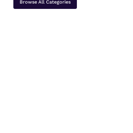
Browse All Categories
Papeda merupakan makanan pokok khas
Papua dan Maluku yang paling sering
dinikmati bersama ikan kuah kuning atau lauk
berkuah lainnya. Bagi orang yang baru
pertama kali mencobanya, tekstur papeda
yang bening, kenyal, dan lengket sering kali
menimbulkan pertanyaan....