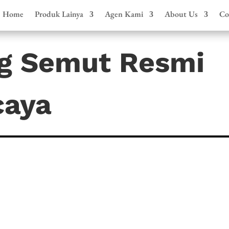
Home
Produk Lainya
Agen Kami
About Us
Co
g Semut Resmi
caya