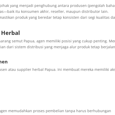
 pihak yang menjadi penghubung antara produsen (pengolah bah
as—baik itu konsumen akhir, reseller, maupun distributor lain.
astikan produk yang beredar tetap konsisten dari segi kualitas d
 Herbal
i sarang semut Papua, agen memiliki posisi yang cukup penting. Me
ian dari sistem distribusi yang menjaga alur produk tetap berjala
men
sen atau supplier herbal Papua. Ini membuat mereka memiliki ak
an agen memudahkan proses pembelian tanpa harus berhubungan