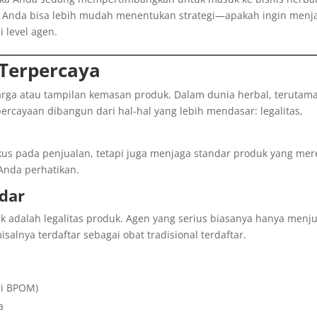
, Anda bisa lebih mudah menentukan strategi—apakah ingin menj
i level agen.
 Terpercaya
arga atau tampilan kemasan produk. Dalam dunia herbal, terutam
ercayaan dibangun dari hal-hal yang lebih mendasar: legalitas,
kus pada penjualan, tetapi juga menjaga standar produk yang mer
 Anda perhatikan.
Edar
cek adalah legalitas produk. Agen yang serius biasanya hanya menju
salnya terdaftar sebagai obat tradisional terdaftar.
ri BPOM)
a