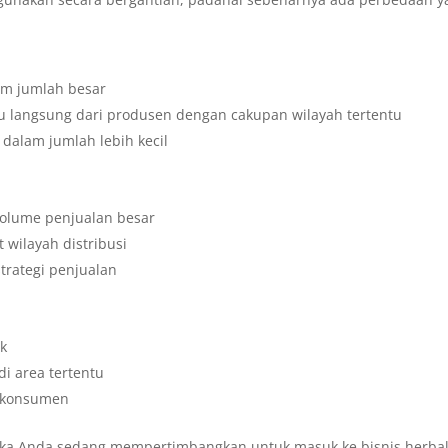
am jumlah besar
au langsung dari produsen dengan cakupan wilayah tertentu
 dalam jumlah lebih kecil
 volume penjualan besar
 wilayah distribusi
strategi penjualan
ok
i area tertentu
e konsumen
ika Anda sedang mempertimbangkan untuk masuk ke bisnis herbal