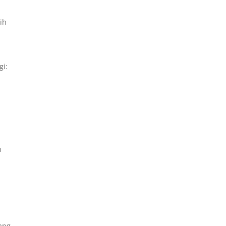
ih
gi:
n
yang