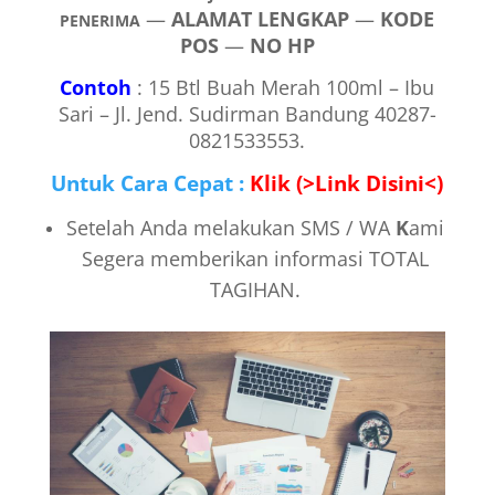
—
ALAMAT LENGKAP
—
KODE
PENERIMA
POS
—
NO HP
Contoh
: 15 Btl Buah Merah 100ml – Ibu
Sari – Jl. Jend. Sudirman Bandung 40287-
0821533553.
Untuk Cara Cepat :
Klik (>Link Disini<)
Setelah Anda melakukan SMS / WA
K
ami
Segera memberikan informasi TOTAL
TAGIHAN.