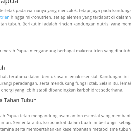
Papua
terletak pada warnanya yang mencolok, tetapi juga pada kandung
trien
hingga mikronutrien, setiap elemen yang terdapat di dalam
tan tubuh. Berikut ini adalah rincian kandungan nutrisi yang me
ah merah Papua mengandung berbagai makronutrien yang dibutuh
uh
hat, terutama dalam bentuk asam lemak esensial. Kandungan ini
ngi peradangan, serta mendukung fungsi otak. Selain itu, lema
energi yang lebih stabil dibandingkan karbohidrat sederhana.
ya Tahan Tubuh
rah Papua tetap mengandung asam amino esensial yang memban
imun. Sementara itu, karbohidrat dalam buah ini berfungsi sebag
 stamina serta mempertahankan keseimbangan metabolisme tubuh