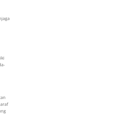
njaga
iki
da-
tan
araf
ung