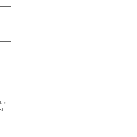
alam
si