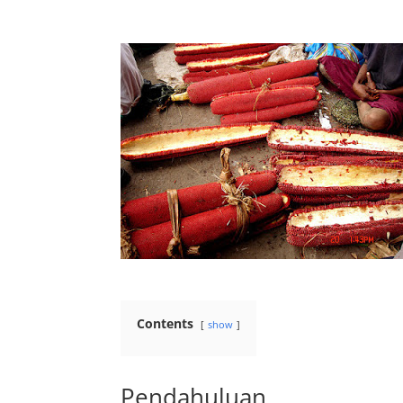
Contents
show
Pendahuluan