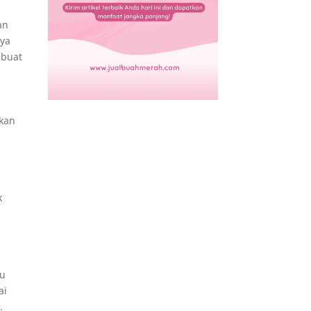
an
nya
mbuat
kan
k
tu
ai
.