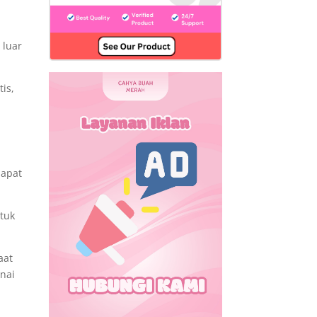
 luar
is,
dapat
ntuk
aat
enai