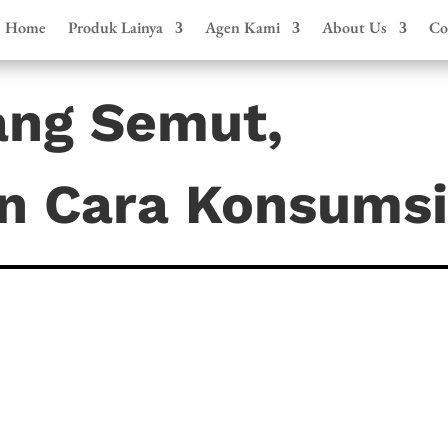
Home
Produk Lainya
Agen Kami
About Us
Co
ang Semut,
n Cara Konsums