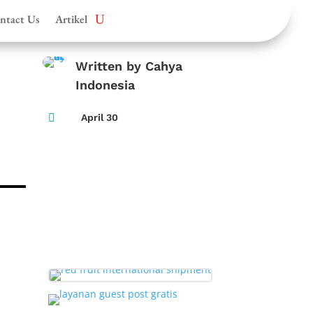
ntact Us
Artikel
Written by Cahya
Indonesia

April 30
i