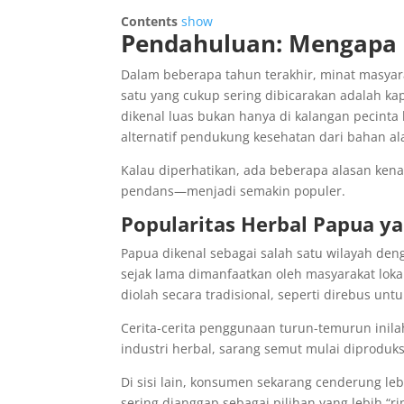
Contents
show
Pendahuluan: Mengapa 
Dalam beberapa tahun terakhir, minat masyara
satu yang cukup sering dibicarakan adalah ka
dikenal luas bukan hanya di kalangan pecinta
alternatif pendukung kesehatan dari bahan al
Kalau diperhatikan, ada beberapa alasan ken
pendans—menjadi semakin populer.
Popularitas Herbal Papua ya
Papua dikenal sebagai salah satu wilayah de
sejak lama dimanfaatkan oleh masyarakat loka
diolah secara tradisional, seperti direbus unt
Cerita-cerita penggunaan turun-temurun inil
industri herbal, sarang semut mulai diproduks
Di sisi lain, konsumen sekarang cenderung le
sering dianggap sebagai pilihan yang lebih “