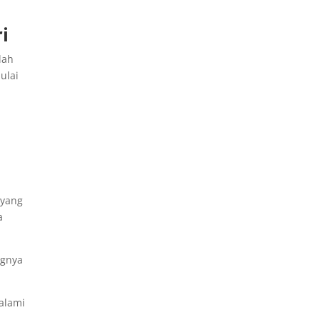
i
lah
ulai
a
 yang
a
ngnya
alami