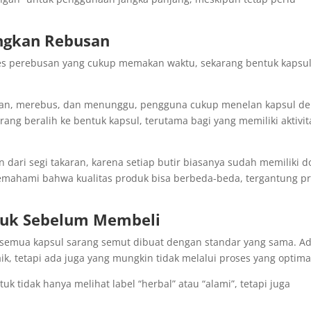
ingkan Rebusan
ses perebusan yang cukup memakan waktu, sekarang bentuk kapsu
an, merebus, dan menunggu, pengguna cukup menelan kapsul d
rang beralih ke bentuk kapsul, terutama bagi yang memiliki aktivit
en dari segi takaran, karena setiap butir biasanya sudah memiliki d
 memahami bahwa kualitas produk bisa berbeda-beda, tergantung p
uk Sebelum Membeli
ak semua kapsul sarang semut dibuat dengan standar yang sama. A
, tetapi ada juga yang mungkin tidak melalui proses yang optima
k tidak hanya melihat label “herbal” atau “alami”, tetapi juga