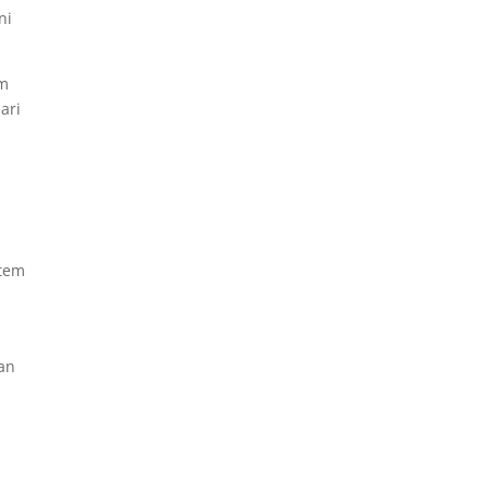
ni
am
ari
stem
an