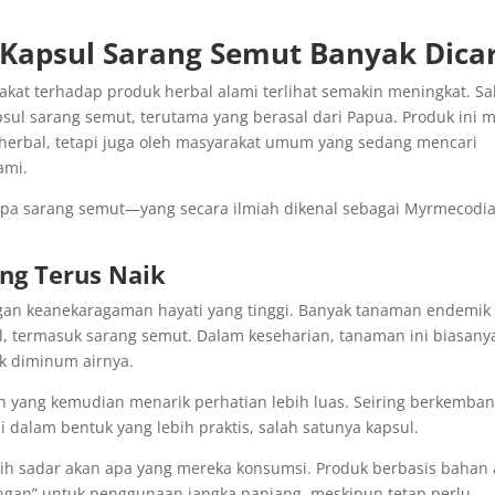
Kapsul Sarang Semut Banyak Dicar
kat terhadap produk herbal alami terlihat semakin meningkat. Sa
psul sarang semut, terutama yang berasal dari Papua. Produk ini m
 herbal, tetapi juga oleh masyarakat umum yang sedang mencari
ami.
apa sarang semut—yang secara ilmiah dikenal sebagai Myrmecodi
ng Terus Naik
ngan keanekaragaman hayati yang tinggi. Banyak tanaman endemik
l, termasuk sarang semut. Dalam keseharian, tanaman ini biasany
uk diminum airnya.
ah yang kemudian menarik perhatian lebih luas. Seiring berkemba
i dalam bentuk yang lebih praktis, salah satunya kapsul.
bih sadar akan apa yang mereka konsumsi. Produk berbasis bahan 
ringan” untuk penggunaan jangka panjang, meskipun tetap perlu