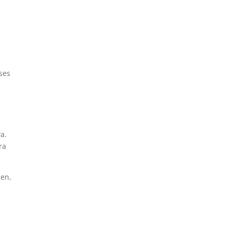
ses
a.
ra
nen,