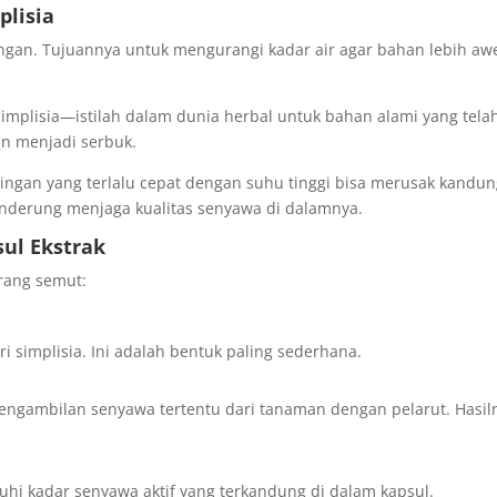
plisia
ngan. Tujuannya untuk mengurangi kadar air agar bahan lebih aw
simplisia—istilah dalam dunia herbal untuk bahan alami yang tela
an menjadi serbuk.
ngan yang terlalu cepat dengan suhu tinggi bisa merusak kandu
enderung menjaga kualitas senyawa di dalamnya.
ul Ekstrak
rang semut:
i simplisia. Ini adalah bentuk paling sederhana.
pengambilan senyawa tertentu dari tanaman dengan pelarut. Hasil
hi kadar senyawa aktif yang terkandung di dalam kapsul.