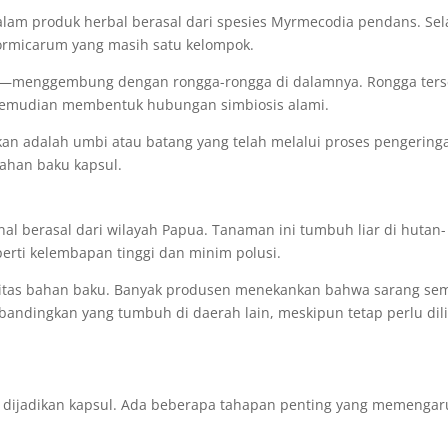
alam produk herbal berasal dari spesies Myrmecodia pendans. Sel
 formicarum yang masih satu kelompok.
as—menggembung dengan rongga-rongga di dalamnya. Rongga ter
 kemudian membentuk hubungan simbiosis alami.
kan adalah umbi atau batang yang telah melalui proses pengering
bahan baku kapsul.
nal berasal dari wilayah Papua. Tanaman ini tumbuh liar di hutan-
perti kelembapan tinggi dan minim polusi.
kualitas bahan baku. Banyak produsen menekankan bahwa sarang se
dibandingkan yang tumbuh di daerah lain, meskipun tetap perlu dil
g dijadikan kapsul. Ada beberapa tahapan penting yang memengar