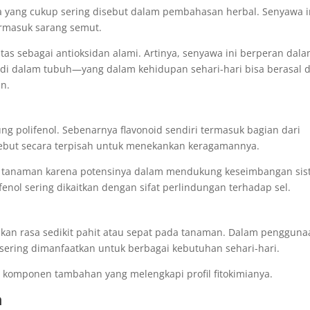
a yang cukup sering disebut dalam pembahasan herbal. Senyawa i
rmasuk sarang semut.
itas sebagai antioksidan alami. Artinya, senyawa ini berperan dal
i dalam tubuh—yang dalam kehidupan sehari-hari bisa berasal d
an.
ng polifenol. Sebenarnya flavonoid sendiri termasuk bagian dari
 disebut secara terpisah untuk menekankan keragamannya.
gai tanaman karena potensinya dalam mendukung keseimbangan si
enol sering dikaitkan dengan sifat perlindungan terhadap sel.
kan rasa sedikit pahit atau sepat pada tanaman. Dalam pengguna
sering dimanfaatkan untuk berbagai kebutuhan sehari-hari.
u komponen tambahan yang melengkapi profil fitokimianya.
h