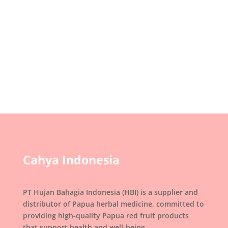
maupun bentang alamnya, tetapi juga
tercermin dalam kuliner tradisional yang
berkembang di...
Cahya Indonesia
PT Hujan Bahagia Indonesia (HBI) is a supplier and
distributor of Papua herbal medicine, committed to
providing high-quality Papua red fruit products
that support health and well-being.