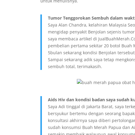
untuk menulisnya.
Tumor Tenggorokan Sembuh dalam waktu
Saya Alan Chandra, kelahiran Malaysia 
mengidap penyakit Benjolan sejenis tumor 
saya membaca artikel di JualBuahMerah.C
pembelian pertama sekitar 20 botol Buah 
5bulan sekarang kondisi Benjolan tersebu
Sampai sekarang adik saya tetap mengko
sembuh total, terimakasih.
Aids Hiv dan kondisi badan saya sudah ku
Saya Adi tinggal di Jakarta Barat, saya t
bersyukur bertemu dengan seorang bapak
konsultasi akhirnya saya diberi pertolong
sudah konsumsi Buah Merah Papua dan Air
semakin membaik walaupun awal konsumsi 