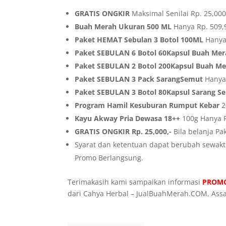
GRATIS ONGKIR
Maksimal Senilai Rp. 25,000
Buah Merah Ukuran 500 ML
Hanya Rp. 509,
Paket HEMAT Sebulan 3 Botol 100ML
Hanya 
Paket SEBULAN 6 Botol 60Kapsul Buah Me
Paket SEBULAN 2 Botol 200Kapsul Buah M
Paket SEBULAN 3 Pack SarangSemut
Hanya 
Paket SEBULAN 3 Botol 80Kapsul Sarang S
Program Hamil Kesuburan Rumput Kebar
2
Kayu Akway Pria Dewasa 18++
100g Hanya R
GRATIS ONGKIR Rp. 25,000,-
Bila belanja Pa
Syarat dan ketentuan dapat berubah sewa
Promo Berlangsung.
Terimakasih kami sampaikan informasi
PROMO
dari Cahya Herbal – JualBuahMerah.COM, Ass