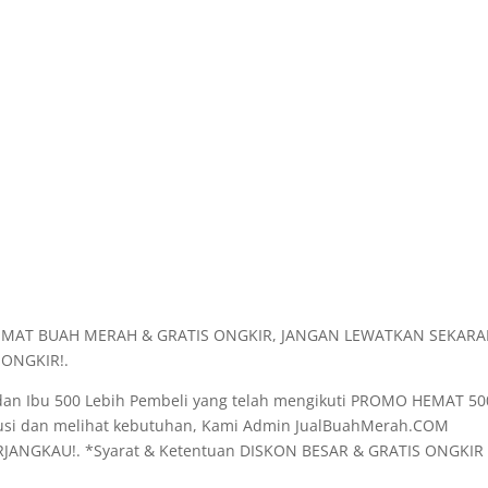
EMAT BUAH MERAH & GRATIS ONGKIR, JANGAN LEWATKAN SEKAR
ONGKIR!.
dan Ibu 500 Lebih Pembeli yang telah mengikuti PROMO HEMAT 5
iskusi dan melihat kebutuhan, Kami Admin JualBuahMerah.COM
ANGKAU!. *Syarat & Ketentuan DISKON BESAR & GRATIS ONGKIR