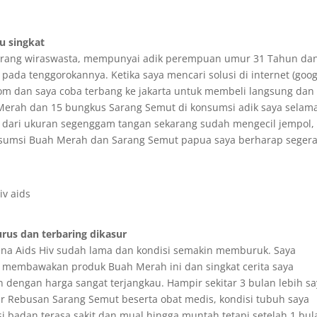
 singkat
Seorang wiraswasta, mempunyai adik perempuan umur 31 Tahun da
pada tenggorokannya. Ketika saya mencari solusi di internet (goog
om dan saya coba terbang ke jakarta untuk membeli langsung dan
Merah dan 15 bungkus Sarang Semut di konsumsi adik saya selama
t dari ukuran segenggam tangan sekarang sudah mengecil jempol,
nsumsi Buah Merah dan Sarang Semut papua saya berharap seger
rus dan terbaring dikasur
erkena Aids Hiv sudah lama dan kondisi semakin memburuk. Saya
 membawakan produk Buah Merah ini dan singkat cerita saya
an dengan harga sangat terjangkau. Hampir sekitar 3 bulan lebih s
 Rebusan Sarang Semut beserta obat medis, kondisi tubuh saya
badan terasa sakit dan mual hingga muntah tetapi setelah 1 bul