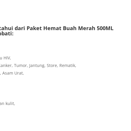
etahui dari Paket Hemat Buah Merah 500ML
bati:
u HIV,
ker, Tumor, Jantung, Store, Rematik,
, Asam Urat,
 kulit,