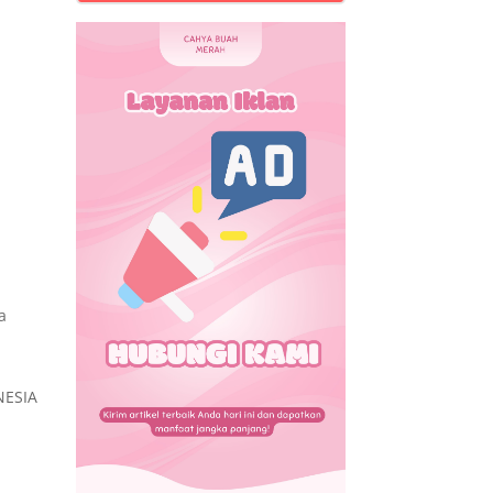
a
NESIA