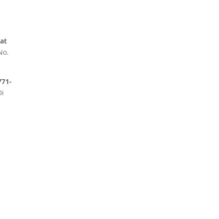
at
No.
771-
Di