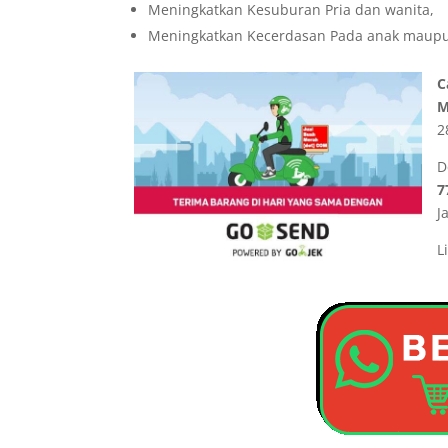
Meningkatkan Kesuburan Pria dan wanita,
Meningkatkan Kecerdasan Pada anak maup
C
M
2
D
7
J
L