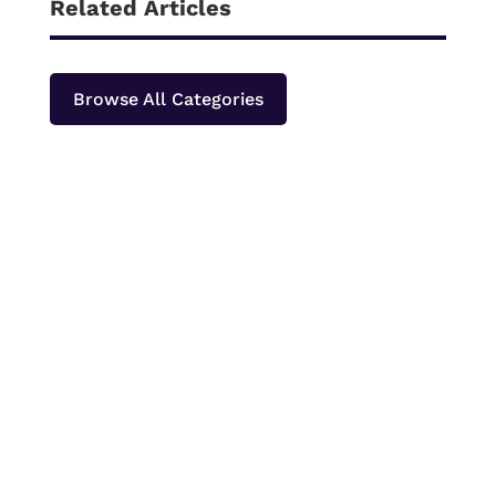
Related Articles
Browse All Categories
Papeda merupakan makanan pokok khas
Papua dan Maluku yang paling sering
dinikmati bersama ikan kuah kuning atau lauk
berkuah lainnya. Bagi orang yang baru
pertama kali mencobanya, tekstur papeda