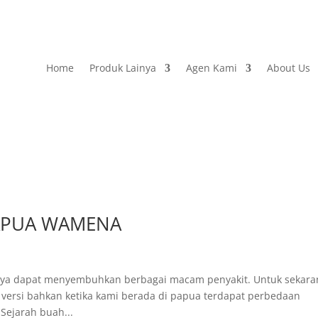
Home
Produk Lainya
Agen Kami
About Us
APUA WAMENA
aya dapat menyembuhkan berbagai macam penyakit. Untuk sekara
versi bahkan ketika kami berada di papua terdapat perbedaan
 Sejarah buah...