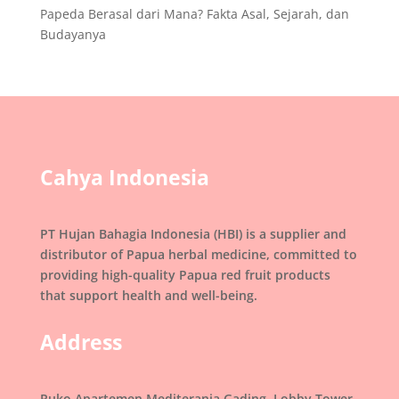
Papeda Berasal dari Mana? Fakta Asal, Sejarah, dan
Budayanya
Cahya Indonesia
PT Hujan Bahagia Indonesia (HBI) is a supplier and
distributor of Papua herbal medicine, committed to
providing high-quality Papua red fruit products
that support health and well-being.
Address
Ruko Apartemen Mediterania Gading, Lobby Tower