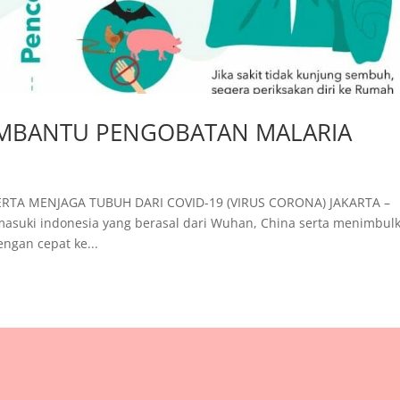
MBANTU PENGOBATAN MALARIA
RTA MENJAGA TUBUH DARI COVID-19 (VIRUS CORONA) JAKARTA –
masuki indonesia yang berasal dari Wuhan, China serta menimbul
ngan cepat ke...