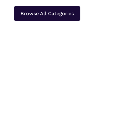
Browse All Categories
Papeda merupakan makanan pokok khas
Papua dan Maluku yang paling sering
dinikmati bersama ikan kuah kuning atau lauk
berkuah lainnya. Bagi orang yang baru
pertama kali mencobanya, tekstur papeda
yang bening, kenyal, dan lengket sering kali
menimbulkan pertanyaan....