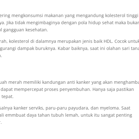
 sering mengkonsumsi makanan yang mengandung kolesterol tinggi
nya. Jika tidak mengimbaginya dengan pola hidup sehat maka buka
ul gangguan kesehatan.
, kolesterol di dalamnya merupakan jenis baik HDL. Cocok untu
gurangi dampak buruknya. Kabar baiknya, saat ini olahan sari ta
n.
buah merah memiliki kandungan anti kanker yang akan menghamba
 dapat mempercepat proses penyembuhan. Hanya saja pastikan
tepat.
isalnya kanker serviks, paru-paru payudara, dan myeloma. Saat
ali emmbuat daya tahan tubuh lemah, untuk itu sangat penting
.