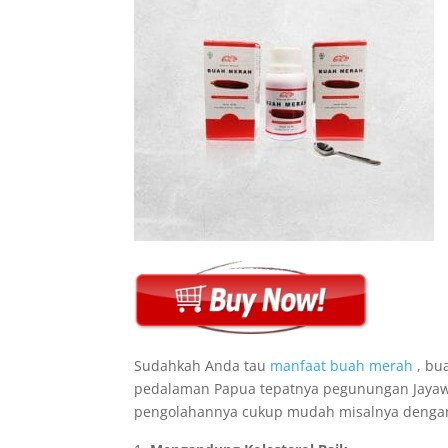
Sudahkah Anda tau
manfaat buah merah
, bu
pedalaman Papua tepatnya pegunungan Jayawij
pengolahannya cukup mudah misalnya dengan