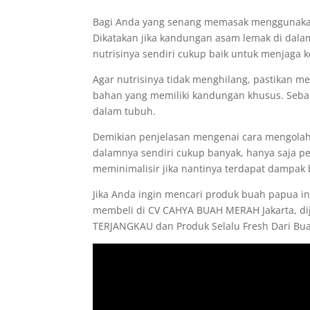
Bagi Anda yang senang memasak menggunakan
Dikatakan jika kandungan asam lemak di dala
nutrisinya sendiri cukup baik untuk menjaga 
Agar nutrisinya tidak menghilang, pastikan 
bahan yang memiliki kandungan khusus. Seba
dalam tubuh.
Demikian penjelasan mengenai cara mengolah
dalamnya sendiri cukup banyak, hanya saja p
meminimalisir jika nantinya terdapat dampak 
Jika Anda ingin mencari produk buah papua in
membeli di CV CAHYA BUAH MERAH Jakarta, dij
TERJANGKAU dan Produk Selalu Fresh Dari Buah