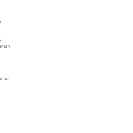
n
k
naman
t sel