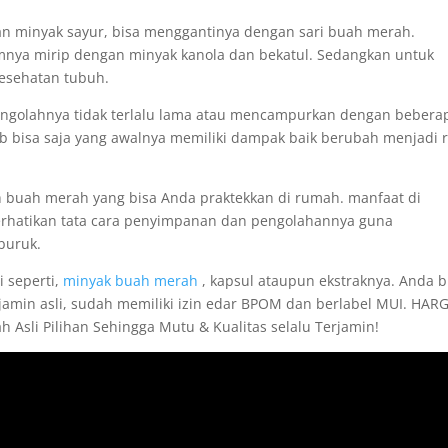
 minyak sayur, bisa menggantinya dengan sari buah merah.
mnya mirip dengan minyak kanola dan bekatul. Sedangkan untuk
kesehatan tubuh.
mengolahnya tidak terlalu lama atau mencampurkan dengan bebera
b bisa saja yang awalnya memiliki dampak baik berubah menjadi 
 buah merah yang bisa Anda praktekkan di rumah. manfaat di
erhatikan tata cara penyimpanan dan pengolahannya guna
buruk.
i seperti,
minyak buah merah
, kapsul ataupun ekstraknya. Anda b
amin asli, sudah memiliki izin edar BPOM dan berlabel MUI. HAR
 Asli Pilihan Sehingga Mutu & Kualitas selalu Terjamin!