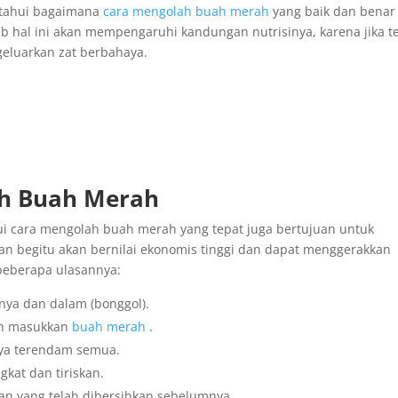
etahui bagaimana
cara mengolah buah merah
yang baik dan benar
b hal ini akan mempengaruhi kandungan nutrisinya, karena jika t
eluarkan zat berbahaya.
h Buah Merah
i cara mengolah buah merah yang tepat juga bertujuan untuk
n begitu akan bernilai ekonomis tinggi dan dapat menggerakkan
 beberapa ulasannya:
rnya dan dalam (bonggol).
an masukkan
buah merah
.
nya terendam semua.
gkat dan tiriskan.
 yang telah dibersihkan sebelumnya.