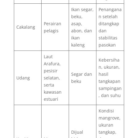
Ikan segar,
Penangana
beku,
n setelah
Perairan
asap,
ditangkap
Cakalang
pelagis
abon, dan
dan
ikan
stabilitas
kaleng
pasokan
Laut
Kebersiha
Arafura,
n, ukuran,
pesisir
Segar dan
hasil
Udang
selatan,
beku
tangkapan
serta
sampingan
kawasan
, dan suhu
estuari
Kondisi
mangrove,
ukuran
Dijual
tangkap,