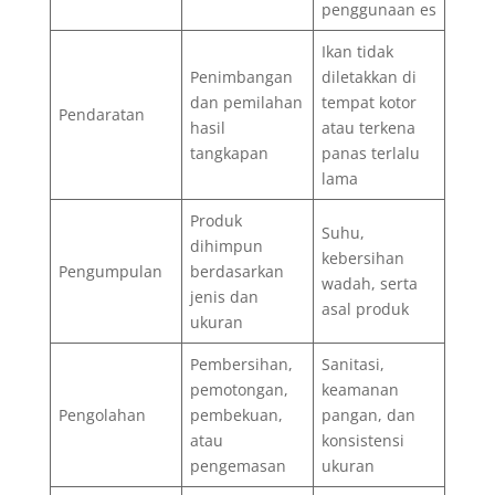
penggunaan es
Ikan tidak
Penimbangan
diletakkan di
dan pemilahan
tempat kotor
Pendaratan
hasil
atau terkena
tangkapan
panas terlalu
lama
Produk
Suhu,
dihimpun
kebersihan
Pengumpulan
berdasarkan
wadah, serta
jenis dan
asal produk
ukuran
Pembersihan,
Sanitasi,
pemotongan,
keamanan
Pengolahan
pembekuan,
pangan, dan
atau
konsistensi
pengemasan
ukuran