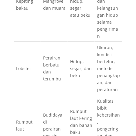
Kepiting
Mangrove
hidup,
dan
bakau
dan muara
segar,
kelangsun
atau beku
gan hidup
selama
pengirima
n
Ukuran,
kondisi
Perairan
Hidup,
bertelur,
berbatu
Lobster
segar, dan
metode
dan
beku
penangkap
terumbu
an, dan
peraturan
Kualitas
bibit,
Rumput
Budidaya
kebersihan
laut kering
Rumput
di
,
dan bahan
laut
perairan
pengering
baku
pesisir
an, dan