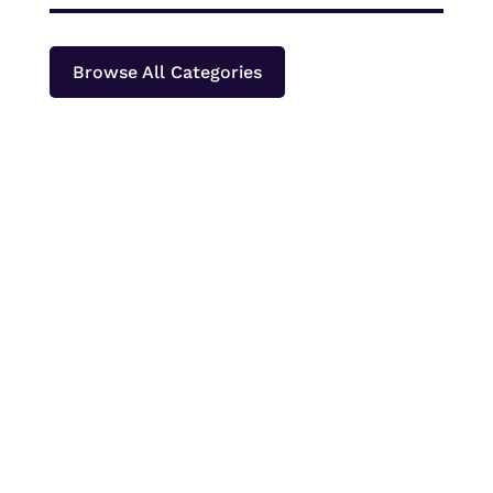
Browse All Categories
Papeda merupakan makanan pokok khas
Papua dan Maluku yang paling sering
dinikmati bersama ikan kuah kuning atau lauk
berkuah lainnya. Bagi orang yang baru
pertama kali mencobanya, tekstur papeda
yang bening, kenyal, dan lengket sering kali