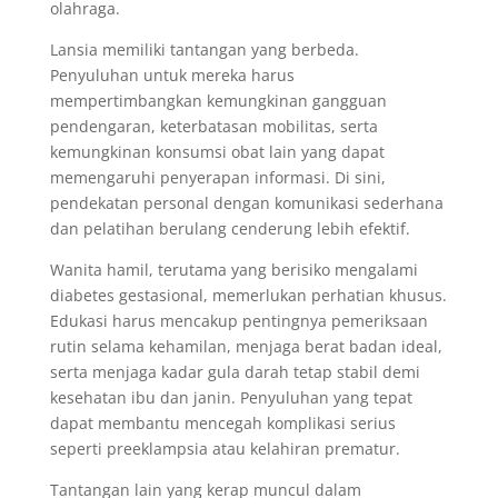
olahraga.
Lansia memiliki tantangan yang berbeda.
Penyuluhan untuk mereka harus
mempertimbangkan kemungkinan gangguan
pendengaran, keterbatasan mobilitas, serta
kemungkinan konsumsi obat lain yang dapat
memengaruhi penyerapan informasi. Di sini,
pendekatan personal dengan komunikasi sederhana
dan pelatihan berulang cenderung lebih efektif.
Wanita hamil, terutama yang berisiko mengalami
diabetes gestasional, memerlukan perhatian khusus.
Edukasi harus mencakup pentingnya pemeriksaan
rutin selama kehamilan, menjaga berat badan ideal,
serta menjaga kadar gula darah tetap stabil demi
kesehatan ibu dan janin. Penyuluhan yang tepat
dapat membantu mencegah komplikasi serius
seperti preeklampsia atau kelahiran prematur.
Tantangan lain yang kerap muncul dalam