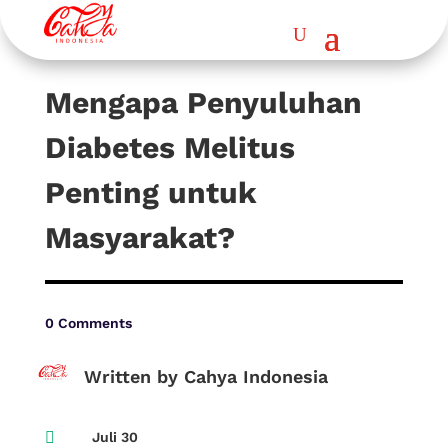
Mengapa Penyuluhan
Diabetes Melitus
Penting untuk
Masyarakat?
0 Comments
Written by Cahya Indonesia

Juli 30