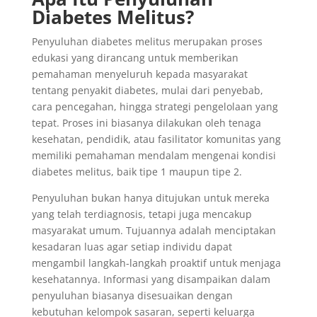
Diabetes Melitus?
Penyuluhan diabetes melitus merupakan proses
edukasi yang dirancang untuk memberikan
pemahaman menyeluruh kepada masyarakat
tentang penyakit diabetes, mulai dari penyebab,
cara pencegahan, hingga strategi pengelolaan yang
tepat. Proses ini biasanya dilakukan oleh tenaga
kesehatan, pendidik, atau fasilitator komunitas yang
memiliki pemahaman mendalam mengenai kondisi
diabetes melitus, baik tipe 1 maupun tipe 2.
Penyuluhan bukan hanya ditujukan untuk mereka
yang telah terdiagnosis, tetapi juga mencakup
masyarakat umum. Tujuannya adalah menciptakan
kesadaran luas agar setiap individu dapat
mengambil langkah-langkah proaktif untuk menjaga
kesehatannya. Informasi yang disampaikan dalam
penyuluhan biasanya disesuaikan dengan
kebutuhan kelompok sasaran, seperti keluarga