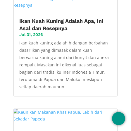
Ikan Kuah Kuning Adalah Apa, Ini
Asal dan Resepnya
Jul 31, 2026
Ikan kuah kuning adalah hidangan berbahan
dasar ikan yang dimasak dalam kuah
berwarna kuning alami dari kunyit dan aneka
rempah. Masakan ini dikenal luas sebagai
bagian dari tradisi kuliner Indonesia Timur,
terutama di Papua dan Maluku, meskipun
setiap daerah maupun...