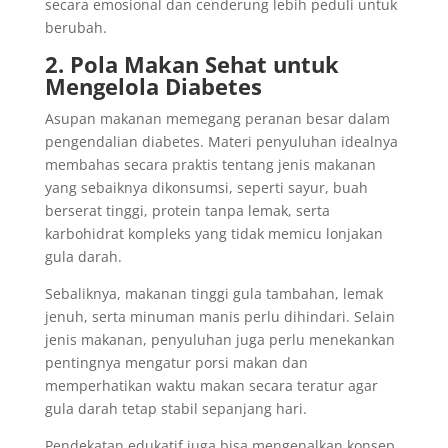
secara emosional dan cenderung lebih peduli untuk
berubah.
2. Pola Makan Sehat untuk
Mengelola Diabetes
Asupan makanan memegang peranan besar dalam
pengendalian diabetes. Materi penyuluhan idealnya
membahas secara praktis tentang jenis makanan
yang sebaiknya dikonsumsi, seperti sayur, buah
berserat tinggi, protein tanpa lemak, serta
karbohidrat kompleks yang tidak memicu lonjakan
gula darah.
Sebaliknya, makanan tinggi gula tambahan, lemak
jenuh, serta minuman manis perlu dihindari. Selain
jenis makanan, penyuluhan juga perlu menekankan
pentingnya mengatur porsi makan dan
memperhatikan waktu makan secara teratur agar
gula darah tetap stabil sepanjang hari.
Pendekatan edukatif juga bisa mengenalkan konsep