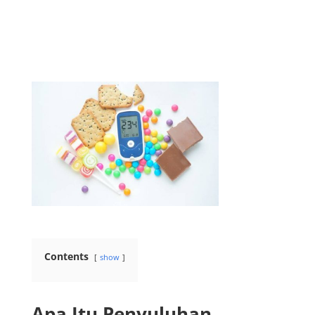
Contents
show
Apa Itu Penyuluhan