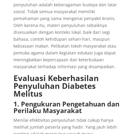
penyuluhan adalah keberagaman budaya dan latar
sosial. Tidak semua masyarakat memiliki
pemahaman yang sama mengenai penyakit kronis.
Oleh karena itu, materi penyuluhan sebaiknya
disesuaikan dengan konteks lokal, baik dari segi
bahasa, contoh kehidupan sehari-hari, maupun
kebiasaan makan. Pelibatan tokoh masyarakat atau
pemuka agama dalam kegiatan edukasi juga dapat
meningkatkan kepercayaan dan keterbukaan
masyarakat terhadap informasi yang disampaikan.
Evaluasi Keberhasilan
Penyuluhan Diabetes
Melitus
1. Pengukuran Pengetahuan dan
Perilaku Masyarakat
Menilai efektivitas penyuluhan tidak cukup hanya
melihat jumlah peserta yang hadir. Yang jauh lebih
penting adalah mengukur sejauh mana