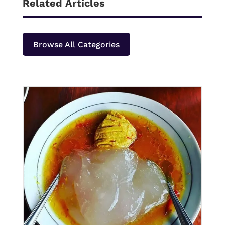
Related Articles
Browse All Categories