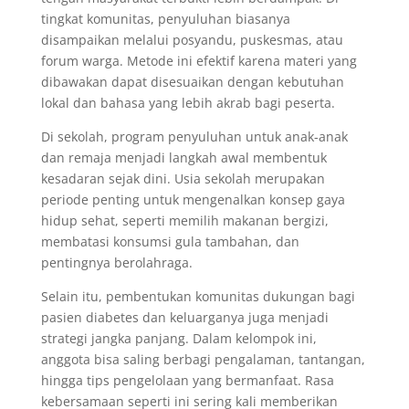
tingkat komunitas, penyuluhan biasanya
disampaikan melalui posyandu, puskesmas, atau
forum warga. Metode ini efektif karena materi yang
dibawakan dapat disesuaikan dengan kebutuhan
lokal dan bahasa yang lebih akrab bagi peserta.
Di sekolah, program penyuluhan untuk anak-anak
dan remaja menjadi langkah awal membentuk
kesadaran sejak dini. Usia sekolah merupakan
periode penting untuk mengenalkan konsep gaya
hidup sehat, seperti memilih makanan bergizi,
membatasi konsumsi gula tambahan, dan
pentingnya berolahraga.
Selain itu, pembentukan komunitas dukungan bagi
pasien diabetes dan keluarganya juga menjadi
strategi jangka panjang. Dalam kelompok ini,
anggota bisa saling berbagi pengalaman, tantangan,
hingga tips pengelolaan yang bermanfaat. Rasa
kebersamaan seperti ini sering kali memberikan