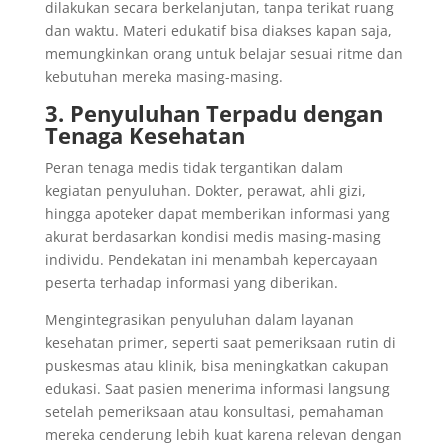
dilakukan secara berkelanjutan, tanpa terikat ruang
dan waktu. Materi edukatif bisa diakses kapan saja,
memungkinkan orang untuk belajar sesuai ritme dan
kebutuhan mereka masing-masing.
3. Penyuluhan Terpadu dengan
Tenaga Kesehatan
Peran tenaga medis tidak tergantikan dalam
kegiatan penyuluhan. Dokter, perawat, ahli gizi,
hingga apoteker dapat memberikan informasi yang
akurat berdasarkan kondisi medis masing-masing
individu. Pendekatan ini menambah kepercayaan
peserta terhadap informasi yang diberikan.
Mengintegrasikan penyuluhan dalam layanan
kesehatan primer, seperti saat pemeriksaan rutin di
puskesmas atau klinik, bisa meningkatkan cakupan
edukasi. Saat pasien menerima informasi langsung
setelah pemeriksaan atau konsultasi, pemahaman
mereka cenderung lebih kuat karena relevan dengan