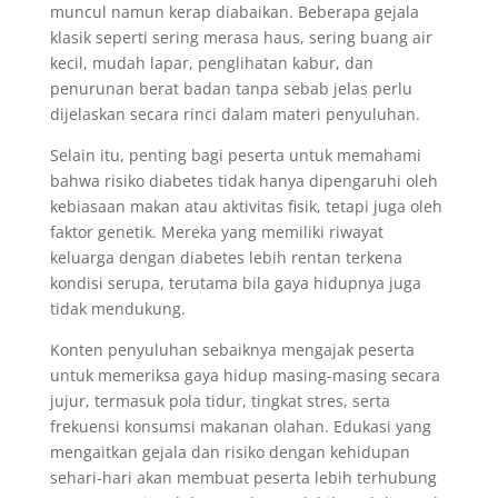
muncul namun kerap diabaikan. Beberapa gejala
klasik seperti sering merasa haus, sering buang air
kecil, mudah lapar, penglihatan kabur, dan
penurunan berat badan tanpa sebab jelas perlu
dijelaskan secara rinci dalam materi penyuluhan.
Selain itu, penting bagi peserta untuk memahami
bahwa risiko diabetes tidak hanya dipengaruhi oleh
kebiasaan makan atau aktivitas fisik, tetapi juga oleh
faktor genetik. Mereka yang memiliki riwayat
keluarga dengan diabetes lebih rentan terkena
kondisi serupa, terutama bila gaya hidupnya juga
tidak mendukung.
Konten penyuluhan sebaiknya mengajak peserta
untuk memeriksa gaya hidup masing-masing secara
jujur, termasuk pola tidur, tingkat stres, serta
frekuensi konsumsi makanan olahan. Edukasi yang
mengaitkan gejala dan risiko dengan kehidupan
sehari-hari akan membuat peserta lebih terhubung