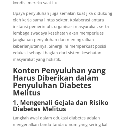
kondisi mereka saat itu.
Upaya penyuluhan juga semakin kuat jika didukung
oleh kerja sama lintas sektor. Kolaborasi antara
instansi pemerintah, organisasi masyarakat, serta
lembaga swadaya kesehatan akan memperluas
jangkauan penyuluhan dan meningkatkan
keberlanjutannya. Sinergi ini memperkuat posisi
edukasi sebagai bagian dari sistem kesehatan
masyarakat yang holistik.
Konten Penyuluhan yang
Harus Diberikan dalam
Penyuluhan Diabetes
Melitus
1. Mengenali Gejala dan Risiko
Diabetes Melitus
Langkah awal dalam edukasi diabetes adalah
mengenalkan tanda-tanda umum yang sering kali