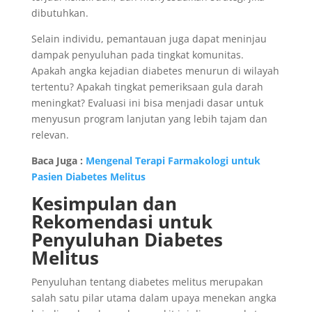
dibutuhkan.
Selain individu, pemantauan juga dapat meninjau
dampak penyuluhan pada tingkat komunitas.
Apakah angka kejadian diabetes menurun di wilayah
tertentu? Apakah tingkat pemeriksaan gula darah
meningkat? Evaluasi ini bisa menjadi dasar untuk
menyusun program lanjutan yang lebih tajam dan
relevan.
Baca Juga :
Mengenal Terapi Farmakologi untuk
Pasien Diabetes Melitus
Kesimpulan dan
Rekomendasi untuk
Penyuluhan Diabetes
Melitus
Penyuluhan tentang diabetes melitus merupakan
salah satu pilar utama dalam upaya menekan angka