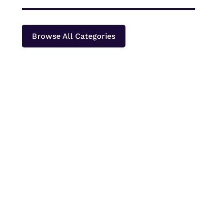
Browse All Categories
Papeda merupakan makanan pokok khas
Papua dan Maluku yang paling sering
dinikmati bersama ikan kuah kuning atau lauk
berkuah lainnya. Bagi orang yang baru
pertama kali mencobanya, tekstur papeda
yang bening, kenyal, dan lengket sering kali