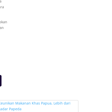
a
ara
apkan
kan