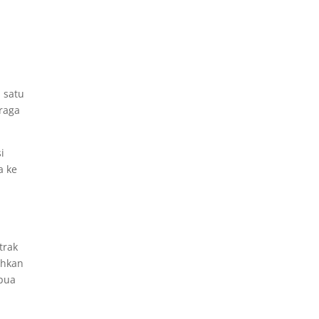
 satu
hraga
i
a ke
trak
ahkan
apua