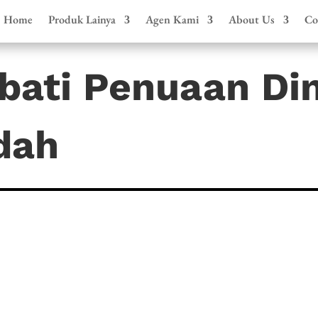
Home
Produk Lainya
Agen Kami
About Us
Co
bati Penuaan Din
dah