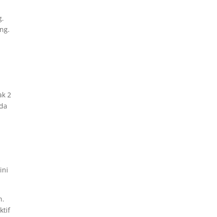
g.
ng.
ak 2
ada
k
ini
h.
ktif