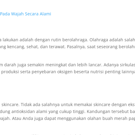
 Pada Wajah Secara Alami
 lakukan adalah dengan rutin berolahraga. Olahraga adalah salah
ang kencang, sehat, dan terawat. Pasalnya, saat seseorang berola
m darah juga semakin meningkat dan lebih lancar. Adanya sirkulas
roduksi serta penyebaran oksigen beserta nutrisi penting lainny
skincare. Tidak ada salahnya untuk memakai skincare dengan eks
ung antioksidan alami yang cukup tinggi. Kandungan tersebut b
 wajah. Atau Anda juga dapat menggunakan olahan buah merah p