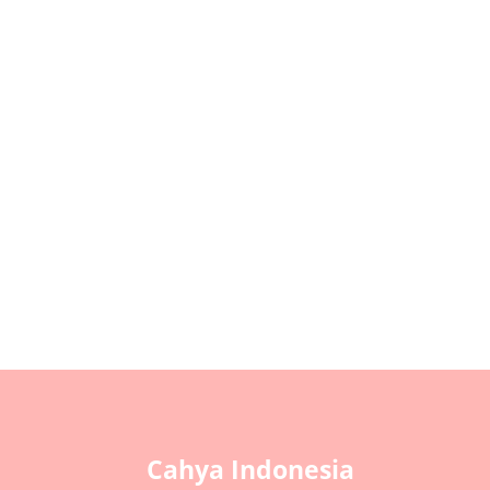
Papua dikenal sebagai salah satu wilayah 
terlihat dari adat istiadat maupun bentang
Cahya Indonesia