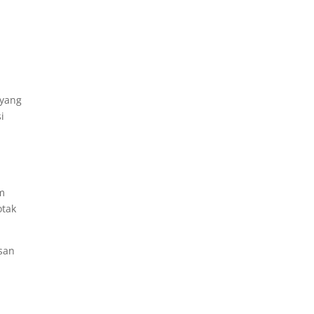
 yang
i
um
otak
san