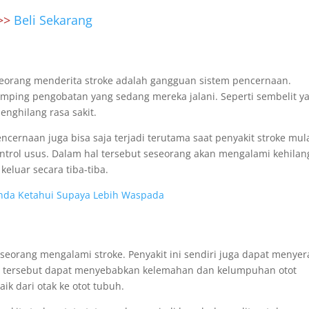
 >>
Beli Sekarang
eseorang menderita stroke adalah gangguan sistem pencernaan.
amping pengobatan yang sedang mereka jalani. Seperti sembelit y
enghilang rasa sakit.
ncernaan juga bisa saja terjadi terutama saat penyakit stroke mul
trol usus. Dalam hal tersebut seseorang akan mengalami kehila
keluar secara tiba-tiba.
u Anda Ketahui Supaya Lebih Waspada
seorang mengalami stroke. Penyakit ini sendiri juga dapat menye
 Hal tersebut dapat menyebabkan kelemahan dan kelumpuhan otot
ik dari otak ke otot tubuh.