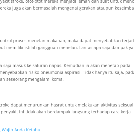
akit stroke, otot-otot mereka menjadi lemah dan sulit untuk men
 mereka juga akan bermasalah mengenai gerakan ataupun keseimb
gontrol proses menelan makanan, maka dapat menyebabkan terjad
but memiliki istilah gangguan menelan. Lantas apa saja dampak y
 saja masuk ke saluran napas. Kemudian ia akan menetap pada
menyebabkan risiko pneumonia aspirasi. Tidak hanya itu saja, pad
kan seseorang mengalami koma.
roke dapat menurunkan hasrat untuk melakukan aktivitas seksual
penyakit ini tidak akan berdampak langsung terhadap cara kerja
ng Wajib Anda Ketahui