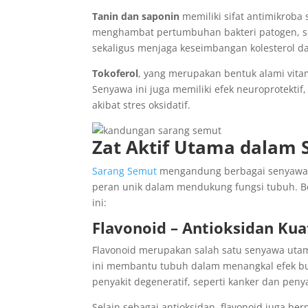
Tanin dan saponin
memiliki sifat antimikrob
menghambat pertumbuhan bakteri patogen, s
sekaligus menjaga keseimbangan kolesterol d
Tokoferol
, yang merupakan bentuk alami vitam
Senyawa ini juga memiliki efek neuroprotektif
akibat stres oksidatif.
Zat Aktif Utama dalam 
Sarang Semut
mengandung berbagai senyawa b
peran unik dalam mendukung fungsi tubuh. Be
ini:
Flavonoid – Antioksidan Ku
Flavonoid merupakan salah satu senyawa utam
ini membantu tubuh dalam menangkal efek bu
penyakit degeneratif, seperti kanker dan penya
Selain sebagai antioksidan, flavonoid juga b