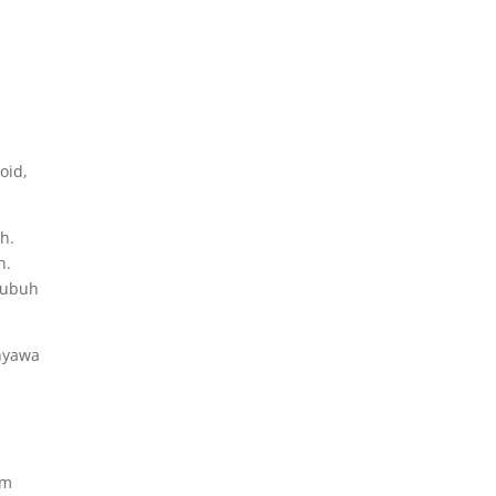
oid,
h.
n.
tubuh
nyawa
um