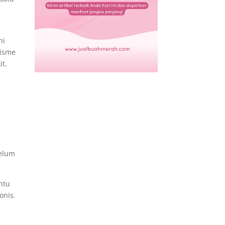
ni
nisme
it.
i
belum
ntu
onis.