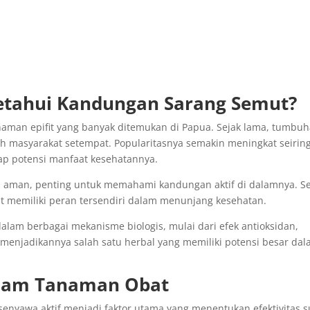
tahui Kandungan Sarang Semut?
anaman epifit yang banyak ditemukan di Papua. Sejak lama, tumbu
leh masyarakat setempat. Popularitasnya semakin meningkat seirin
p potensi manfaat kesehatannya.
n aman, penting untuk memahami kandungan aktif di dalamnya. Se
 memiliki peran tersendiri dalam menunjang kesehatan.
lam berbagai mekanisme biologis, mulai dari efek antioksidan,
ni menjadikannya salah satu herbal yang memiliki potensi besar da
alam Tanaman Obat
enyawa aktif menjadi faktor utama yang menentukan efektivitas s