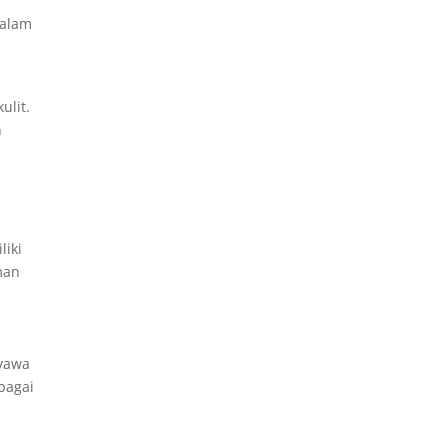
dalam
ulit.
n
liki
man
nyawa
bagai