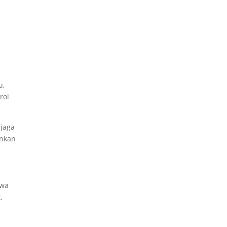
u,
rol
jaga
unkan
awa
.