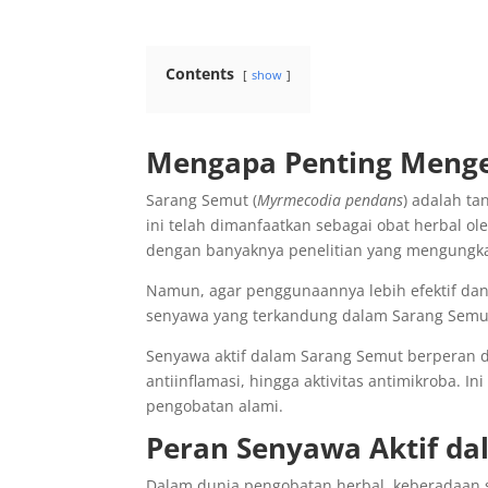
Contents
show
Mengapa Penting Menge
Sarang Semut (
Myrmecodia pendans
) adalah t
ini telah dimanfaatkan sebagai obat herbal o
dengan banyaknya penelitian yang mengungka
Namun, agar penggunaannya lebih efektif da
senyawa yang terkandung dalam Sarang Semut
Senyawa aktif dalam Sarang Semut berperan da
antiinflamasi, hingga aktivitas antimikroba. I
pengobatan alami.
Peran Senyawa Aktif d
Dalam dunia pengobatan herbal, keberadaan s