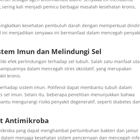
sering kali menjadi pemicu berbagai masalah kesehatan kronis,
meningkatkan kesehatan pembuluh darah dengan memperkuat dindi
Hal ini menjadikan senyawa ini bermanfaat dalam mencegah penyaki
istem Imun dan Melindungi Sel
iki efek perlindungan terhadap sel tubuh. Salah satu manfaat ut
emampuannya dalam mencegah stres oksidatif, yang merupakan
it kronis.
if terhadap sistem imun. Polifenol dapat membantu tubuh dalam
s sel imun. Selain itu, beberapa penelitian menunjukkan bahwa
ntu mengurangi risiko penyakit degeneratif, seperti diabetes da
at Antimikroba
timikroba yang dapat menghambat pertumbuhan bakteri dan jamur
t dalam menjaga kesehatan sistem pencernaan dan mencegah infe