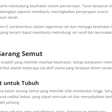
a serta mendukung kesehatan sistem pencernaan. Tanin berperan 
edangkan saponin membantu meningkatkan penyerapan nutrisi
alam darah.
in E, berkontribusi dalam regenerasi sel dan menjaga kesehatan k
, yang berarti dapat membantu melindungi sel saraf dari kerusaka
Sarang Semut
ioaktif yang memiliki manfaat kesehatan. Setiap komponen memi
rikut adalah beberapa zat aktif utama yang terdapat dalam tana
at untuk Tubuh
a dalam Sarang Semut yang memiliki sifat antioksidan tinggi. Se
ruk radikal bebas, yang dapat merusak sel dan menyebabkan ber
kit jantung.
erperan sebagai agen antiinflamasi alami. Senyawa ini membantu