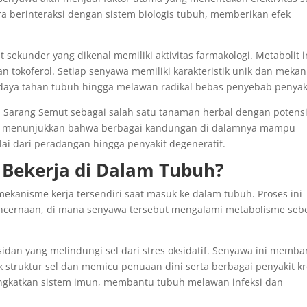
a berinteraksi dengan sistem biologis tubuh, memberikan efek
ekunder yang dikenal memiliki aktivitas farmakologi. Metabolit i
 dan tokoferol. Setiap senyawa memiliki karakteristik unik dan meka
 daya tahan tubuh hingga melawan radikal bebas penyebab penyak
 Sarang Semut sebagai salah satu tanaman herbal dengan potens
lah menunjukkan bahwa berbagai kandungan di dalamnya mampu
i dari peradangan hingga penyakit degeneratif.
Bekerja di Dalam Tubuh?
mekanisme kerja tersendiri saat masuk ke dalam tubuh. Proses ini
pencernaan, di mana senyawa tersebut mengalami metabolisme se
ksidan yang melindungi sel dari stres oksidatif. Senyawa ini memba
 struktur sel dan memicu penuaan dini serta berbagai penyakit kr
ingkatkan sistem imun, membantu tubuh melawan infeksi dan