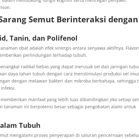
t dalam mendukung fungsi kognitif serta mencegah penyakit
inson.
arang Semut Berinteraksi dengan
id, Tanin, dan Polifenol
anaman obat adalah efek sinergis antara senyawa aktifnya. Flavon
memberikan perlindungan terhadap tubuh.
menangkal radikal bebas yang dapat merusak sel dan jaringan tubu
an daya tahan tubuh dengan cara menstimulasi produksi sel imu
ungan dengan melawan bakteri dan mikroba berbahaya, sehingga 
infeksi.
emberikan manfaat yang lebih luas dibandingkan jika setiap se
kan tanaman ini berpotensi besar sebagai pengobatan alami untuk
dalam Tubuh
emut mengalami proses penyerapan di saluran pencernaan sebel