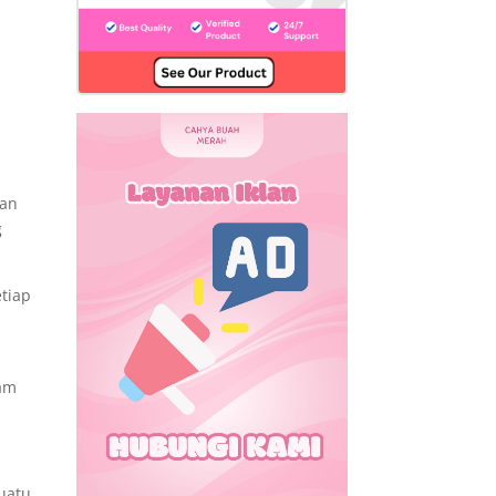
han
g
tiap
lam
uatu