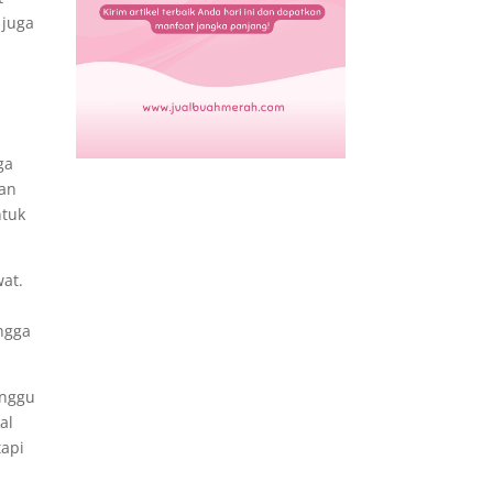
 juga
ga
dan
ntuk
wat.
ingga
anggu
al
tapi