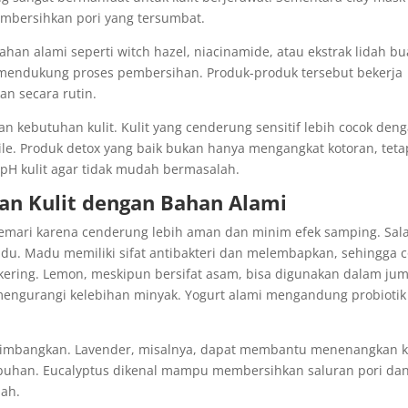
bersihkan pori yang tersumbat.
han alami seperti witch hazel, niacinamide, atau ekstrak lidah b
mendukung proses pembersihan. Produk-produk tersebut bekerja
an secara rutin.
n kebutuhan kulit. Kulit yang cenderung sensitif lebih cocok den
le. Produk detox yang baik bukan hanya mengangkat kotoran, teta
H kulit agar tidak mudah bermasalah.
an Kulit dengan Bahan Alami
emari karena cenderung lebih aman dan minim efek samping. Sal
du. Madu memiliki sifat antibakteri dan melembapkan, sehingga 
 kering. Lemon, meskipun bersifat asam, bisa digunakan dalam ju
mengurangi kelebihan minyak. Yogurt alami mengandung probiotik
rtimbangkan. Lavender, misalnya, dapat membantu menenangkan k
buhan. Eucalyptus dikenal mampu membersihkan saluran pori da
lah.