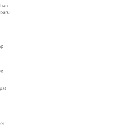
ahan
 baru
ap
ng
apat
ori-