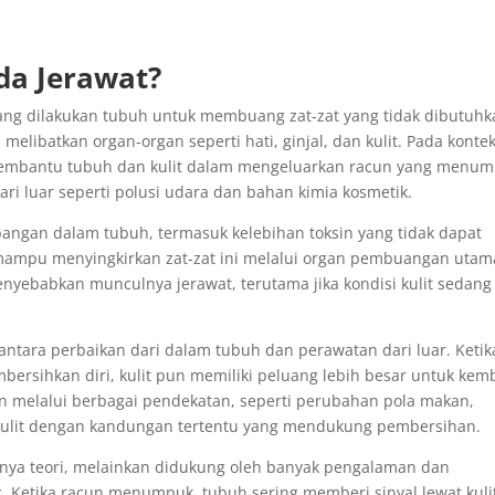
da Jerawat?
 yang dilakukan tubuh untuk membuang zat-zat yang tidak dibutuh
melibatkan organ-organ seperti hati, ginjal, dan kulit. Pada konte
membantu tubuh dan kulit dalam mengeluarkan racun yang menum
ri luar seperti polusi udara dan bahan kimia kosmetik.
mbangan dalam tubuh, termasuk kelebihan toksin yang tidak dapat
k mampu menyingkirkan zat-zat ini melalui organ pembuangan utam
 menyebabkan munculnya jerawat, terutama jika kondisi kulit sedang
antara perbaikan dari dalam tubuh dan perawatan dari luar. Ketik
bersihkan diri, kulit pun memiliki peluang lebih besar untuk kemb
ukan melalui berbagai pendekatan, seperti perubahan pola makan,
kulit dengan kandungan tertentu yang mendukung pembersihan.
nya teori, melainkan didukung oleh banyak pengalaman dan
c. Ketika racun menumpuk, tubuh sering memberi sinyal lewat kul