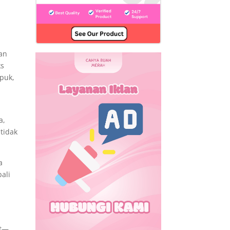
kan
ks
puk,
a,
 tidak
a
ali
it—