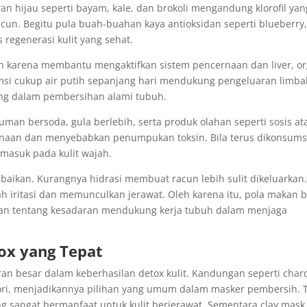
an hijau seperti bayam, kale, dan brokoli mengandung klorofil yan
acun. Begitu pula buah-buahan kaya antioksidan seperti blueberry
egenerasi kulit yang sehat.
kan karena membantu mengaktifkan sistem pencernaan dan liver, o
umsi cukup air putih sepanjang hari mendukung pengeluaran limb
ting dalam pembersihan alami tubuh.
uman bersoda, gula berlebih, serta produk olahan seperti sosis at
rnaan dan menyebabkan penumpukan toksin. Bila terus dikonsums
rmasuk pada kulit wajah.
baikan. Kurangnya hidrasi membuat racun lebih sulit dikeluarkan.
dah iritasi dan memunculkan jerawat. Oleh karena itu, pola makan 
kan tentang kesadaran mendukung kerja tubuh dalam menjaga
ox yang Tepat
an besar dalam keberhasilan detox kulit. Kandungan seperti char
-pori, menjadikannya pilihan yang umum dalam masker pembersih. 
yang sangat bermanfaat untuk kulit berjerawat. Sementara clay mask