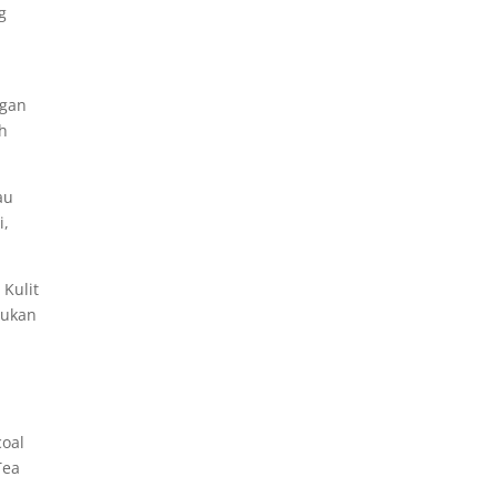
g
,
rgan
ah
au
i,
 Kulit
bukan
coal
Tea