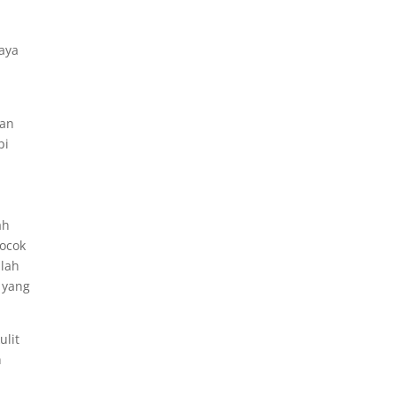
uaya
gan
pi
ah
cocok
mlah
 yang
ulit
n