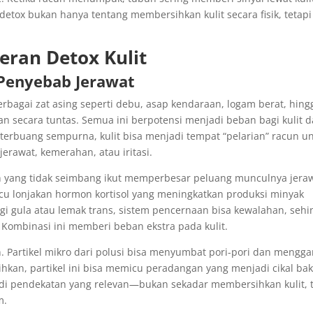
 detox bukan hanya tentang membersihkan kulit secara fisik, tetapi
eran Detox Kulit
 Penyebab Jerawat
erbagai zat asing seperti debu, asap kendaraan, logam berat, hing
an secara tuntas. Semua ini berpotensi menjadi beban bagi kulit 
k terbuang sempurna, kulit bisa menjadi tempat “pelarian” racun u
rawat, kemerahan, atau iritasi.
an yang tidak seimbang ikut memperbesar peluang munculnya jera
micu lonjakan hormon kortisol yang meningkatkan produksi minyak
ggi gula atau lemak trans, sistem pencernaan bisa kewalahan, seh
Kombinasi ini memberi beban ekstra pada kulit.
n. Partikel mikro dari polusi bisa menyumbat pori-pori dan mengg
rsihkan, partikel ini bisa memicu peradangan yang menjadi cikal bak
njadi pendekatan yang relevan—bukan sekadar membersihkan kulit, 
m.