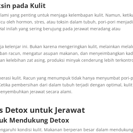
sin pada Kulit
alami yang penting untuk menjaga kelembapan kulit. Namun, ketik
icu oleh hormon, stres, atau toksin dalam tubuh, pori-pori menjad
Hal inilah yang sering berujung pada jerawat meradang atau
a kelenjar ini. Bukan karena mengeringkan kulit, melainkan melal
eban racun, mengatur asupan makanan, dan menyeimbangkan kad
an kelebihan zat asing, produksi minyak cenderung lebih terkontr
enerasi kulit. Racun yang menumpuk tidak hanya menyumbat pori-p
Ketika pembersihan dari dalam tubuh terjadi dengan optimal, kulit
menyembuhkan jerawat secara alami.
s Detox untuk Jerawat
tuk Mendukung Detox
engaruhi kondisi kulit. Makanan berperan besar dalam mendukung