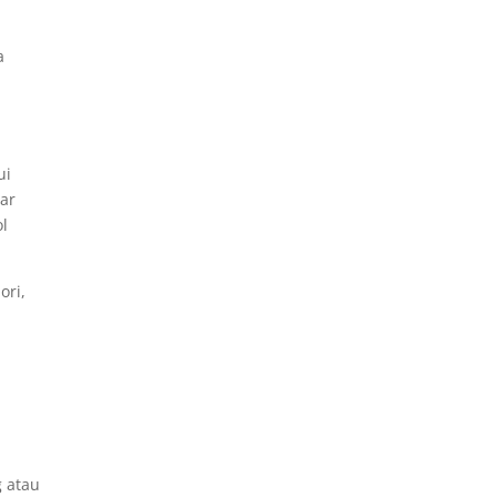
a
i
ui
ar
ol
ori,
 atau