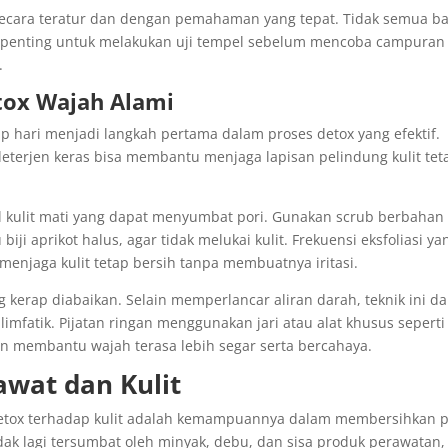
secara teratur dan dengan pemahaman yang tepat. Tidak semua b
itu, penting untuk melakukan uji tempel sebelum mencoba campuran
.
tox Wajah Alami
 hari menjadi langkah pertama dalam proses detox yang efektif.
eterjen keras bisa membantu menjaga lapisan pelindung kulit tet
el kulit mati yang dapat menyumbat pori. Gunakan scrub berbahan
biji aprikot halus, agar tidak melukai kulit. Frekuensi eksfoliasi ya
menjaga kulit tetap bersih tanpa membuatnya iritasi.
 kerap diabaikan. Selain memperlancar aliran darah, teknik ini d
limfatik. Pijatan ringan menggunakan jari atau alat khusus seperti
dan membantu wajah terasa lebih segar serta bercahaya.
wat dan Kulit
 detox terhadap kulit adalah kemampuannya dalam membersihkan p
idak lagi tersumbat oleh minyak, debu, dan sisa produk perawatan,