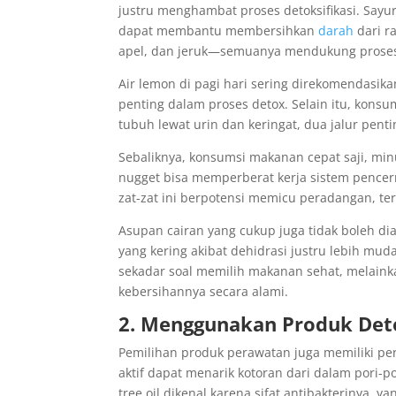
justru menghambat proses detoksifikasi. Sayur
dapat membantu membersihkan
darah
dari r
apel, dan jeruk—semuanya mendukung proses r
Air lemon di pagi hari sering direkomendasi
penting dalam proses detox. Selain itu, kons
tubuh lewat urin dan keringat, dua jalur pen
Sebaliknya, konsumsi makanan cepat saji, min
nugget bisa memperberat kerja sistem pence
zat-zat ini berpotensi memicu peradangan, te
Asupan cairan yang cukup juga tidak boleh dia
yang kering akibat dehidrasi justru lebih mu
sekadar soal memilih makanan sehat, melain
kebersihannya secara alami.
2. Menggunakan Produk Det
Pemilihan produk perawatan juga memiliki per
aktif dapat menarik kotoran dari dalam pori
tree oil dikenal karena sifat antibakterinya, 